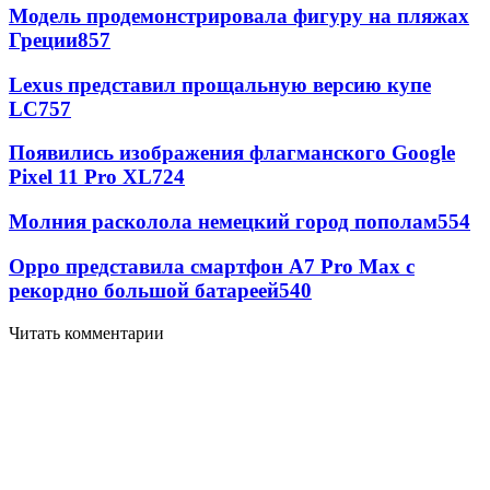
Модель продемонстрировала фигуру на пляжах
Греции
857
Lexus представил прощальную версию купе
LC
757
Появились изображения флагманского Google
Pixel 11 Pro XL
724
Молния расколола немецкий город пополам
554
Oppo представила смартфон A7 Pro Max с
рекордно большой батареей
540
Читать комментарии