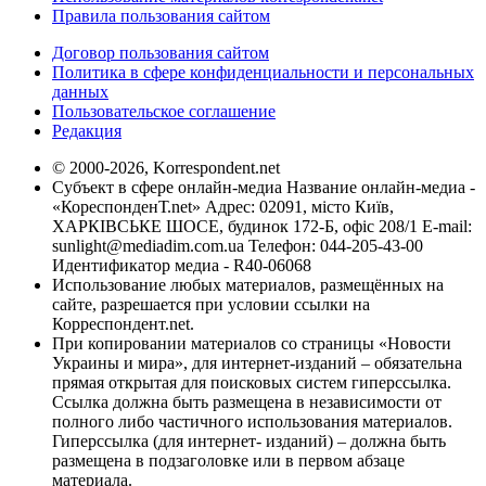
Правила пользования сайтом
Договор пользования сайтом
Политика в сфере конфиденциальности и персональных
данных
Пользовательское соглашение
Редакция
© 2000-2026, Korrespondent.net
Субъект в сфере онлайн-медиа Название онлайн-медиа -
«КореспонденТ.net» Адрес: 02091, місто Київ,
ХАРКІВСЬКЕ ШОСЕ, будинок 172-Б, офіс 208/1 E-mail:
sunlight@mediadim.com.ua
Телефон: 044-205-43-00
Идентификатор медиа - R40-06068
Использование любых материалов, размещённых на
сайте, разрешается при условии ссылки на
Корреспондент.net.
При копировании материалов со страницы «Новости
Украины и мира», для интернет-изданий – обязательна
прямая открытая для поисковых систем гиперссылка.
Ссылка должна быть размещена в независимости от
полного либо частичного использования материалов.
Гиперссылка (для интернет- изданий) – должна быть
размещена в подзаголовке или в первом абзаце
материала.