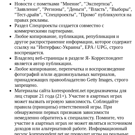
Новости с пометками "Мнение", "Экспертиза",
"Заявление", "Регионы", "Деньги", "Власть", "Выборы",
"Тест-драйв", "Спецпроекты", "Промо" публикуются на
правах рекламы.
Раздел Спецпроекты создается совместно с
коммерческими партнерами.
Любое копирование, публикация, републикация и
другое распространение информации, которое содержит
ссылку на "Интерфакс-Украина", EPA / UPG, строго
воспрещается.
Владелец веб-страницы в разделе Я- Корреспондент
является автор публикации.
Любое копирование, перепечатка и воспроизведение
фотографий и/или аудиовизуальных материалов,
принадлежащих правообладателю Getty Images, строго
запрещено.
Материалы сайта korrespondent.net предназначены для
лиц старше 21 года (21+). Участие в азартных играх
может вызвать игровую зависимость. Соблюдайте
правила (принципы) ответственной игры. При
обнаружении первых признаков зависимости
немедленно обратитесь к специалисту. Помните, что
участие в азартных играх не может являться источником
доходов или альтернативой работе. Информационный
ресурс korrespondent.net не проводит игры на реальные