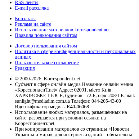
RSS-ленты
E-mail рассылка
Контакты
Реклама на сайте
Использование материалов korrespondent.net
Правила пользования сайтом
Договор пользования сайтом
Политика в сфере конфиденциальности и персональных
данных
Пользовательское соглашение
Редакция
© 2000-2026, Korrespondent.net
Субъект в сфере онлайн-медиа Название онлайн-медиа -
«КореспонденТ.net» Адрес: 02091, місто Київ,
ХАРКІВСЬКЕ ШОСЕ, будинок 172-Б, офіс 208/1 E-mail:
sunlight@mediadim.com.ua
Телефон: 044-205-43-00
Идентификатор медиа - R40-06068
Использование любых материалов, размещённых на
сайте, разрешается при условии ссылки на
Корреспондент.net.
При копировании материалов со страницы «Новости
Украины и мира», для интернет-изданий – обязательна