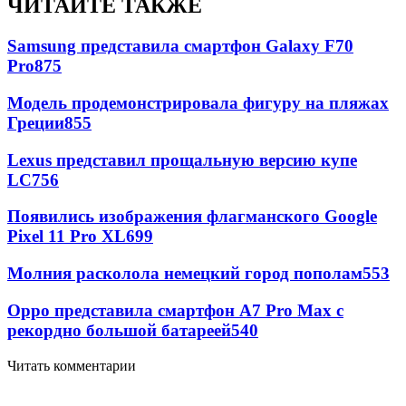
ЧИТАЙТЕ ТАКЖЕ
Samsung представила смартфон Galaxy F70
Pro
875
Модель продемонстрировала фигуру на пляжах
Греции
855
Lexus представил прощальную версию купе
LC
756
Появились изображения флагманского Google
Pixel 11 Pro XL
699
Молния расколола немецкий город пополам
553
Oppo представила смартфон A7 Pro Max с
рекордно большой батареей
540
Читать комментарии