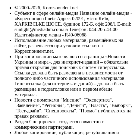
© 2000-2026, Korrespondent.net
Субъект в сфере онлайн-медиа Название онлайн-медиа -
«КореспонденТ.net» Адрес: 02091, місто Київ,
ХАРКІВСЬКЕ ШОСЕ, будинок 172-Б, офіс 208/1 E-mail:
sunlight@mediadim.com.ua
Телефон: 044-205-43-00
Идентификатор медиа - R40-06068
Использование любых материалов, размещённых на
сайте, разрешается при условии ссылки на
Корреспондент.net.
При копировании материалов со страницы «Новости
Украины и мира», для интернет-изданий – обязательна
прямая открытая для поисковых систем гиперссылка.
Ссылка должна быть размещена в независимости от
полного либо частичного использования материалов.
Гиперссылка (для интернет- изданий) – должна быть
размещена в подзаголовке или в первом абзаце
материала.
Новости с пометками "Мнение", "Экспертиза",
"Заявление", "Регионы", "Деньги", "Власть", "Выборы",
"Тест-драйв", "Спецпроекты", "Промо" публикуются на
правах рекламы.
Раздел Спецпроекты создается совместно с
коммерческими партнерами.
Любое копирование, публикация, републикация и