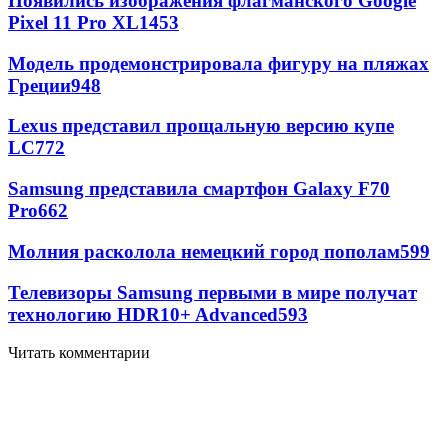
Появились изображения флагманского Google
Pixel 11 Pro XL
1453
Модель продемонстрировала фигуру на пляжах
Греции
948
Lexus представил прощальную версию купе
LC
772
Samsung представила смартфон Galaxy F70
Pro
662
Молния расколола немецкий город пополам
599
Телевизоры Samsung первыми в мире получат
технологию HDR10+ Advanced
593
Читать комментарии