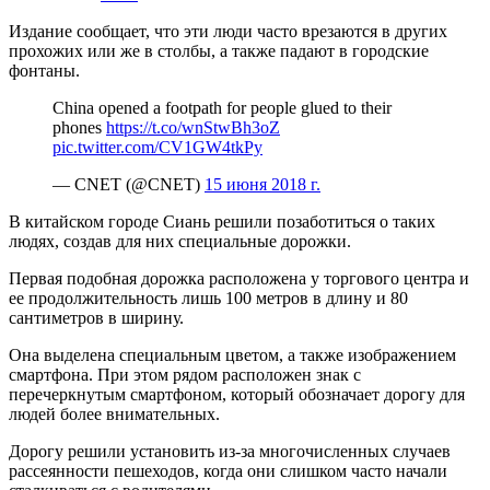
Издание сообщает, что эти люди часто врезаются в других
прохожих или же в столбы, а также падают в городские
фонтаны.
China opened a footpath for people glued to their
phones
https://t.co/wnStwBh3oZ
pic.twitter.com/CV1GW4tkPy
— CNET (@CNET)
15 июня 2018 г.
В китайском городе Сиань решили позаботиться о таких
людях, создав для них специальные дорожки.
Первая подобная дорожка расположена у торгового центра и
ее продолжительность лишь 100 метров в длину и 80
сантиметров в ширину.
Она выделена специальным цветом, а также изображением
смартфона. При этом рядом расположен знак с
перечеркнутым смартфоном, который обозначает дорогу для
людей более внимательных.
Дорогу решили установить из-за многочисленных случаев
рассеянности пешеходов, когда они слишком часто начали