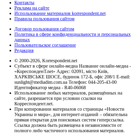
Контакты
Реклама на сайте
Использование материалов korrespondent.net
Правила пользования сайтом
Договор пользования сайтом
Политика в сфере конфиденциальности и персональных
данных
Пользовательское соглашение
Редакция
© 2000-2026, Korrespondent.net
Субъект в сфере онлайн-медиа Название онлайн-медиа -
«КореспонденТ.net» Адрес: 02091, місто Київ,
ХАРКІВСЬКЕ ШОСЕ, будинок 172-Б, офіс 208/1 E-mail:
sunlight@mediadim.com.ua
Телефон: 044-205-43-00
Идентификатор медиа - R40-06068
Использование любых материалов, размещённых на
сайте, разрешается при условии ссылки на
Корреспондент.net.
При копировании материалов со страницы «Новости
Украины и мира», для интернет-изданий – обязательна
прямая открытая для поисковых систем гиперссылка.
Ссылка должна быть размещена в независимости от
полного либо частичного использования материалов.