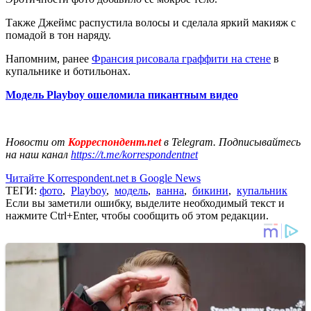
Также Джеймс распустила волосы и сделала яркий макияж с
помадой в тон наряду.
Напомним, ранее
Франсия рисовала граффити на стене
в
купальнике и ботильонах.
Модель Playboy ошеломила пикантным видео
Новости от
Корреспондент.net
в Telegram. Подписывайтесь
на наш канал
https://t.me/korrespondentnet
Читайте Korrespondent.net в Google News
ТЕГИ:
фото
,
Playboy
,
модель
,
ванна
,
бикини
,
купальник
Если вы заметили ошибку, выделите необходимый текст и
нажмите Ctrl+Enter, чтобы сообщить об этом редакции.