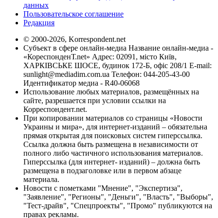
данных
Пользовательское соглашение
Редакция
© 2000-2026, Korrespondent.net
Субъект в сфере онлайн-медиа Название онлайн-медиа -
«КореспонденТ.net» Адрес: 02091, місто Київ,
ХАРКІВСЬКЕ ШОСЕ, будинок 172-Б, офіс 208/1 E-mail:
sunlight@mediadim.com.ua
Телефон: 044-205-43-00
Идентификатор медиа - R40-06068
Использование любых материалов, размещённых на
сайте, разрешается при условии ссылки на
Корреспондент.net.
При копировании материалов со страницы «Новости
Украины и мира», для интернет-изданий – обязательна
прямая открытая для поисковых систем гиперссылка.
Ссылка должна быть размещена в независимости от
полного либо частичного использования материалов.
Гиперссылка (для интернет- изданий) – должна быть
размещена в подзаголовке или в первом абзаце
материала.
Новости с пометками "Мнение", "Экспертиза",
"Заявление", "Регионы", "Деньги", "Власть", "Выборы",
"Тест-драйв", "Спецпроекты", "Промо" публикуются на
правах рекламы.