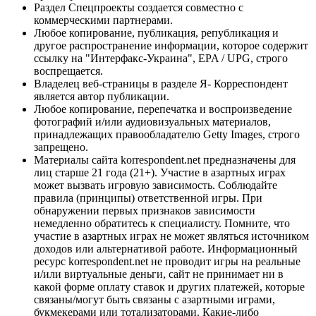
Раздел Спецпроекты создается совместно с
коммерческими партнерами.
Любое копирование, публикация, републикация и
другое распространение информации, которое содержит
ссылку на "Интерфакс-Украина", EPA / UPG, строго
воспрещается.
Владелец веб-страницы в разделе Я- Корреспондент
является автор публикации.
Любое копирование, перепечатка и воспроизведение
фотографий и/или аудиовизуальных материалов,
принадлежащих правообладателю Getty Images, строго
запрещено.
Материалы сайта korrespondent.net предназначены для
лиц старше 21 года (21+). Участие в азартных играх
может вызвать игровую зависимость. Соблюдайте
правила (принципы) ответственной игры. При
обнаружении первых признаков зависимости
немедленно обратитесь к специалисту. Помните, что
участие в азартных играх не может являться источником
доходов или альтернативой работе. Информационный
ресурс korrespondent.net не проводит игры на реальные
и/или виртуальные деньги, сайт не принимает ни в
какой форме оплату ставок и других платежей, которые
связаны/могут быть связаны с азартными играми,
букмекерами или тотализаторами. Какие-либо