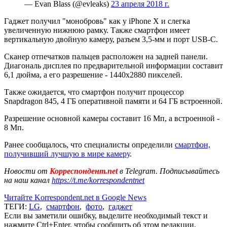
— Evan Blass (@evleaks)
23 апреля 2018 г.
Гаджет получил "монобровь" как у iPhone Х и слегка
увеличенную нижнюю рамку. Также смартфон имеет
вертикальную двойную камеру, разъем 3,5-мм и порт USB-C.
Сканер отпечатков пальцев расположен на задней панели.
Диагональ дисплея по предварительной информации составит
6,1 дюйма, а его разрешение - 1440x2880 пикселей.
Также ожидается, что смартфон получит процессор
Snapdragon 845, 4 ГБ оперативной памяти и 64 ГБ встроенной.
Разрешение основной камеры составит 16 Мп, а встроенной -
8 Мп.
Ранее сообщалось, что специалисты определили
смартфон,
получивший лучшую в мире камеру
.
Новости от
Корреспондент.net
в Telegram. Подписывайтесь
на наш канал
https://t.me/korrespondentnet
Читайте Korrespondent.net в Google News
ТЕГИ:
LG
,
смартфон
,
фото
,
гаджет
Если вы заметили ошибку, выделите необходимый текст и
нажмите Ctrl+Enter, чтобы сообщить об этом редакции.