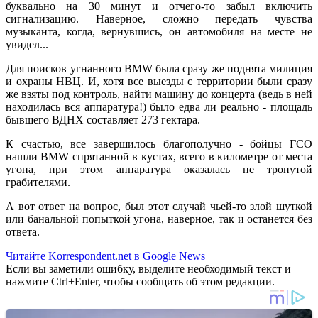
буквально на 30 минут и отчего-то забыл включить
сигнализацию. Наверное, сложно передать чувства
музыканта, когда, вернувшись, он автомобиля на месте не
увидел...
Для поисков угнанного BMW была сразу же поднята милиция
и охраны НВЦ. И, хотя все выезды с территории были сразу
же взяты под контроль, найти машину до концерта (ведь в ней
находилась вся аппаратура!) было едва ли реально - площадь
бывшего ВДНХ составляет 273 гектара.
К счастью, все завершилось благополучно - бойцы ГСО
нашли BMW спрятанной в кустах, всего в километре от места
угона, при этом аппаратура оказалась не тронутой
грабителями.
А вот ответ на вопрос, был этот случай чьей-то злой шуткой
или банальной попыткой угона, наверное, так и останется без
ответа.
Читайте Korrespondent.net в Google News
Если вы заметили ошибку, выделите необходимый текст и
нажмите Ctrl+Enter, чтобы сообщить об этом редакции.