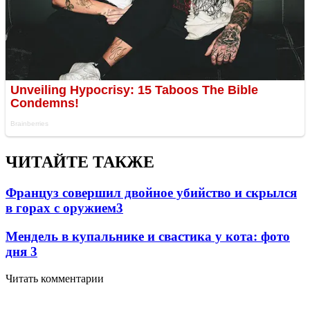
ЧИТАЙТЕ ТАКЖЕ
Француз совершил двойное убийство и скрылся
в горах с оружием
3
Мендель в купальнике и свастика у кота: фото
дня
3
Читать комментарии