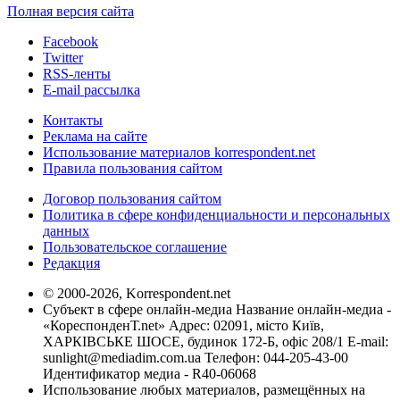
Полная версия сайта
Facebook
Twitter
RSS-ленты
E-mail рассылка
Контакты
Реклама на сайте
Использование материалов korrespondent.net
Правила пользования сайтом
Договор пользования сайтом
Политика в сфере конфиденциальности и персональных
данных
Пользовательское соглашение
Редакция
© 2000-2026, Korrespondent.net
Субъект в сфере онлайн-медиа Название онлайн-медиа -
«КореспонденТ.net» Адрес: 02091, місто Київ,
ХАРКІВСЬКЕ ШОСЕ, будинок 172-Б, офіс 208/1 E-mail:
sunlight@mediadim.com.ua
Телефон: 044-205-43-00
Идентификатор медиа - R40-06068
Использование любых материалов, размещённых на