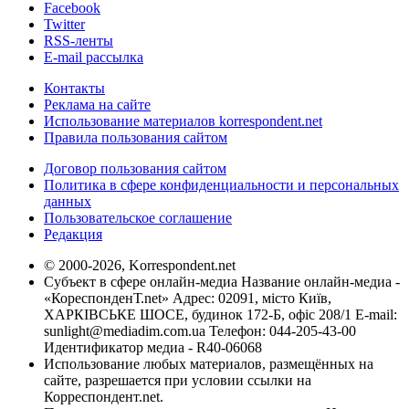
Facebook
Twitter
RSS-ленты
E-mail рассылка
Контакты
Реклама на сайте
Использование материалов korrespondent.net
Правила пользования сайтом
Договор пользования сайтом
Политика в сфере конфиденциальности и персональных
данных
Пользовательское соглашение
Редакция
© 2000-2026, Korrespondent.net
Субъект в сфере онлайн-медиа Название онлайн-медиа -
«КореспонденТ.net» Адрес: 02091, місто Київ,
ХАРКІВСЬКЕ ШОСЕ, будинок 172-Б, офіс 208/1 E-mail:
sunlight@mediadim.com.ua
Телефон: 044-205-43-00
Идентификатор медиа - R40-06068
Использование любых материалов, размещённых на
сайте, разрешается при условии ссылки на
Корреспондент.net.