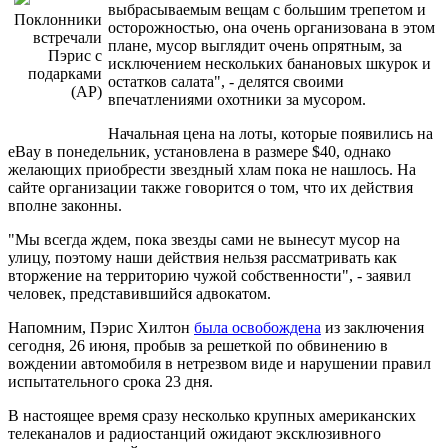
выбрасываемым вещам с большим трепетом и
Поклонники
осторожностью, она очень организована в этом
встречали
плане, мусор выглядит очень опрятным, за
Пэрис с
исключением нескольких банановых шкурок и
подарками
остатков салата", - делятся своими
(AP)
впечатлениями охотники за мусором.
Начальная цена на лоты, которые появились на
eBay в понедельник, установлена в размере $40, однако
желающих приобрести звездный хлам пока не нашлось. На
сайте организации также говорится о том, что их действия
вполне законны.
"Мы всегда ждем, пока звезды сами не вынесут мусор на
улицу, поэтому наши действия нельзя рассматривать как
вторжение на территорию чужой собственности", - заявил
человек, представившийся адвокатом.
Напомним, Пэрис Хилтон
была освобождена
из заключения
сегодня, 26 июня, пробыв за решеткой по обвинению в
вождении автомобиля в нетрезвом виде и нарушении правил
испытательного срока 23 дня.
В настоящее время сразу несколько крупных американских
телеканалов и радиостанций ожидают эксклюзивного