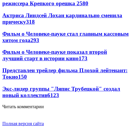
режиссера Крепкого орешка 2
580
Актриса Линдсей Лохан кардинально сменила
прическу
318
Фильм о Человеке-пауке стал главным кассовым
хитом года
293
Фильм о Человеке-пауке показал второй
лучший старт в истории кино
173
Представлен трейлер фильма Плохой лейтенант:
Токио
150
Экс-лидер группы "Ляпис Трубецкой" создал
новый коллектив
61
23
Читать комментарии
Полная версия сайта