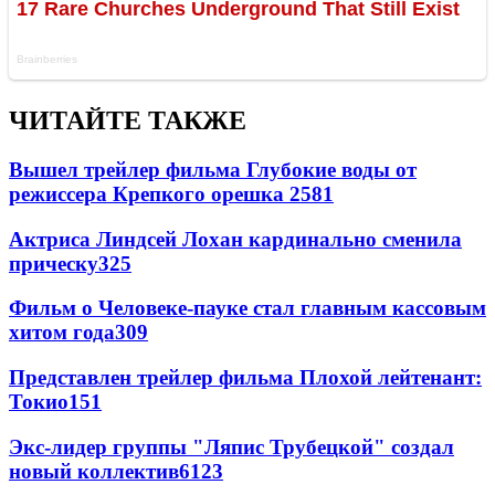
ЧИТАЙТЕ ТАКЖЕ
Вышел трейлер фильма Глубокие воды от
режиссера Крепкого орешка 2
581
Актриса Линдсей Лохан кардинально сменила
прическу
325
Фильм о Человеке-пауке стал главным кассовым
хитом года
309
Представлен трейлер фильма Плохой лейтенант:
Токио
151
Экс-лидер группы "Ляпис Трубецкой" создал
новый коллектив
61
23