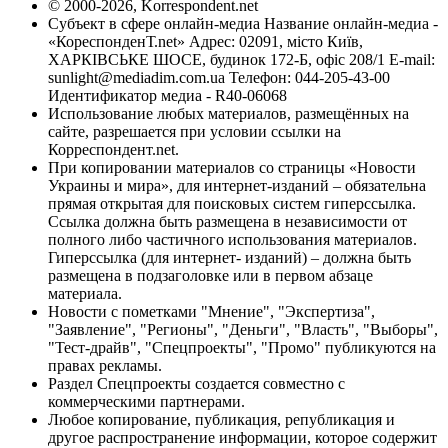
© 2000-2026, Korrespondent.net
Субъект в сфере онлайн-медиа Название онлайн-медиа -
«КореспонденТ.net» Адрес: 02091, місто Київ,
ХАРКІВСЬКЕ ШОСЕ, будинок 172-Б, офіс 208/1 E-mail:
sunlight@mediadim.com.ua
Телефон: 044-205-43-00
Идентификатор медиа - R40-06068
Использование любых материалов, размещённых на
сайте, разрешается при условии ссылки на
Корреспондент.net.
При копировании материалов со страницы «Новости
Украины и мира», для интернет-изданий – обязательна
прямая открытая для поисковых систем гиперссылка.
Ссылка должна быть размещена в независимости от
полного либо частичного использования материалов.
Гиперссылка (для интернет- изданий) – должна быть
размещена в подзаголовке или в первом абзаце
материала.
Новости с пометками "Мнение", "Экспертиза",
"Заявление", "Регионы", "Деньги", "Власть", "Выборы",
"Тест-драйв", "Спецпроекты", "Промо" публикуются на
правах рекламы.
Раздел Спецпроекты создается совместно с
коммерческими партнерами.
Любое копирование, публикация, републикация и
другое распространение информации, которое содержит