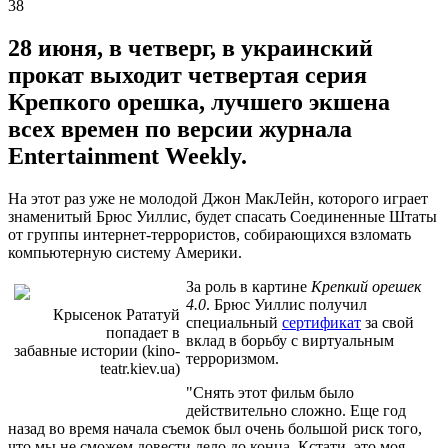
38
28 июня, в четверг, в украинский
прокат выходит четвертая серия
Крепкого орешка, лучшего экшена
всех времен по версии журнала
Entertainment Weekly.
На этот раз уже не молодой Джон МакЛейн, которого играет
знаменитый Брюс Уиллис, будет спасать Соединенные Штаты
от группы интернет-террористов, собирающихся взломать
компьютерную систему Америки.
За роль в картине
Крепкий орешек
4.0
. Брюс Уиллис получил
Крысенок Рататуй
специальный
сертификат
за свой
попадает в
вклад в борьбу с виртуальным
забавные истории (kino-
терроризмом.
teatr.kiev.ua)
"Снять этот фильм было
действительно сложно. Еще год
назад во время начала съемок был очень большой риск того,
что мы не сможем довести дело до конца. Кстати, это моя