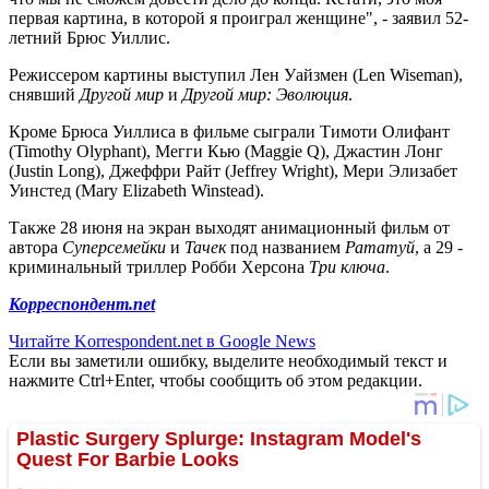
первая картина, в которой я проиграл женщине", - заявил 52-
летний Брюс Уиллис.
Режиссером картины выступил Лен Уайзмен (Len Wiseman),
снявший
Другой мир
и
Другой мир: Эволюция
.
Кроме Брюса Уиллиса в фильме сыграли Тимоти Олифант
(Timothy Olyphant), Мегги Кью (Maggie Q), Джастин Лонг
(Justin Long), Джеффри Райт (Jeffrey Wright), Мери Элизабет
Уинстед (Mary Elizabeth Winstead).
Также 28 июня на экран выходят анимационный фильм от
автора
Суперсемейки
и
Тачек
под названием
Рататуй
, а 29 -
криминальный триллер Робби Херсона
Три ключа
.
Корреспондент.net
Читайте Korrespondent.net в Google News
Если вы заметили ошибку, выделите необходимый текст и
нажмите Ctrl+Enter, чтобы сообщить об этом редакции.