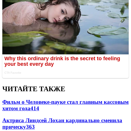
ЧИТАЙТЕ ТАКЖЕ
Фильм о Человеке-пауке стал главным кассовым
хитом года
414
Актриса Линдсей Лохан кардинально сменила
прическу
363