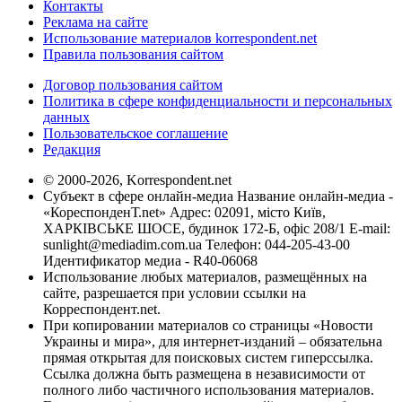
Контакты
Реклама на сайте
Использование материалов korrespondent.net
Правила пользования сайтом
Договор пользования сайтом
Политика в сфере конфиденциальности и персональных
данных
Пользовательское соглашение
Редакция
© 2000-2026, Korrespondent.net
Субъект в сфере онлайн-медиа Название онлайн-медиа -
«КореспонденТ.net» Адрес: 02091, місто Київ,
ХАРКІВСЬКЕ ШОСЕ, будинок 172-Б, офіс 208/1 E-mail:
sunlight@mediadim.com.ua
Телефон: 044-205-43-00
Идентификатор медиа - R40-06068
Использование любых материалов, размещённых на
сайте, разрешается при условии ссылки на
Корреспондент.net.
При копировании материалов со страницы «Новости
Украины и мира», для интернет-изданий – обязательна
прямая открытая для поисковых систем гиперссылка.
Ссылка должна быть размещена в независимости от
полного либо частичного использования материалов.