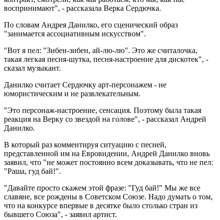
воспринимают", - рассказала Верка Сердючка.
По словам Андрея Данилко, его сценический образ
"занимается ассоциативным искусством".
"Вот я пел: "Зибен-зибен, ай-лю-лю". Это же считалочка,
такая легкая песня-шутка, песня-настроение для дискотек", -
сказал музыкант.
Данилко считает Сердючку арт-персонажем - не
юмористическим и не развлекательным.
"Это персонаж-настроение, сенсация. Поэтому была такая
реакция на Верку со звездой на голове", - рассказал Андрей
Данилко.
В который раз комментируя ситуацию с песней,
представленной им на Евровидении, Андрей Данилко вновь
заявил, что "не может постоянно всем доказывать, что не пел:
"Раша, гуд бай!".
"Давайте просто скажем этой фразе: "Гуд бай!" Мы же все
славяне, все рождены в Советском Союзе. Надо думать о том,
что на конкурсе впервые в десятке было столько стран из
бывшего Союза", - заявил артист.