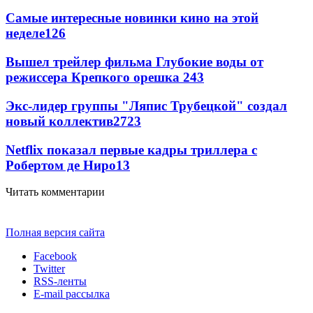
Самые интересные новинки кино на этой
неделе
126
Вышел трейлер фильма Глубокие воды от
режиссера Крепкого орешка 2
43
Экс-лидер группы "Ляпис Трубецкой" создал
новый коллектив
27
23
Netflix показал первые кадры триллера с
Робертом де Ниро
13
Читать комментарии
Полная версия сайта
Facebook
Twitter
RSS-ленты
E-mail рассылка