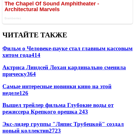
ЧИТАЙТЕ ТАКЖЕ
Фильм о Человеке-пауке стал главным кассовым
хитом года
414
Актриса Линдсей Лохан кардинально сменила
прическу
364
Самые интересные новинки кино на этой
неделе
126
Вышел трейлер фильма Глубокие воды от
режиссера Крепкого орешка 2
43
Экс-лидер группы "Ляпис Трубецкой" создал
новый коллектив
27
23