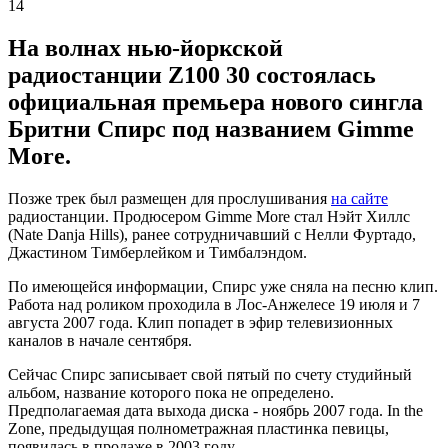
14
На волнах нью-йоркской
радиостанции Z100 30 состоялась
официальная премьера нового сингла
Бритни Спирс под названием Gimme
More.
Позже трек был размещен для прослушивания
на сайте
радиостанции. Продюсером Gimme More стал Нэйт Хиллс
(Nate Danja Hills), ранее сотрудничавший с Нелли Фуртадо,
Джастином Тимберлейком и Тимбалэндом.
По имеющейся информации, Спирс уже сняла на песню клип.
Работа над роликом проходила в Лос-Анжелесе 19 июля и 7
августа 2007 года. Клип попадет в эфир телевизионных
каналов в начале сентября.
Сейчас Спирс записывает свой пятый по счету студийный
альбом, название которого пока не определено.
Предполагаемая дата выхода диска - ноябрь 2007 года. In the
Zone, предыдущая полнометражная пластинка певицы,
появилась в продаже в 2003 году.