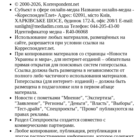
© 2000-2026, Korrespondent.net
Субъект в сфере онлайн-медиа Название онлайн-медиа -
«КореспонденТ.net» Адрес: 02091, місто Київ,
ХАРКІВСЬКЕ ШОСЕ, будинок 172-Б, офіс 208/1 E-mail:
sunlight@mediadim.com.ua
Телефон: 044-205-43-00
Идентификатор медиа - R40-06068
Использование любых материалов, размещённых на
сайте, разрешается при условии ссылки на
Корреспондент.net.
При копировании материалов со страницы «Новости
Украины и мира», для интернет-изданий – обязательна
прямая открытая для поисковых систем гиперссылка.
Ссылка должна быть размещена в независимости от
полного либо частичного использования материалов.
Гиперссылка (для интернет- изданий) – должна быть
размещена в подзаголовке или в первом абзаце
материала.
Новости с пометками "Мнение", "Экспертиза",
"Заявление", "Регионы", "Деньги", "Власть", "Выборы",
"Тест-драйв", "Спецпроекты", "Промо" публикуются на
правах рекламы.
Раздел Спецпроекты создается совместно с
коммерческими партнерами.
Любое копирование, публикация, републикация и
другое распространение информации, которое содержит