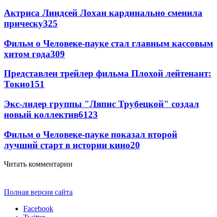
Актриса Линдсей Лохан кардинально сменила
прическу
325
Фильм о Человеке-пауке стал главным кассовым
хитом года
309
Представлен трейлер фильма Плохой лейтенант:
Токио
151
Экс-лидер группы "Ляпис Трубецкой" создал
новый коллектив
61
23
Фильм о Человеке-пауке показал второй
лучший старт в истории кино
20
Читать комментарии
Полная версия сайта
Facebook