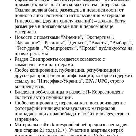
прямая открытая для поисковых систем гиперссылка.
Ссылка должна быть размещена в независимости от
полного либо частичного использования материалов.
Гиперссылка (для интернет- изданий) – должна быть
размещена в подзаголовке или в первом абзаце
материала.
Новости с пометками "Мнение", "Экспертиза",
"Заявление", "Регионы", "Деньги", "Власть", "Выборы",
"Тест-драйв", "Спецпроекты", "Промо" публикуются на
правах рекламы.
Раздел Спецпроекты создается совместно с
коммерческими партнерами.
Любое копирование, публикация, републикация и
другое распространение информации, которое содержит
ссылку на "Интерфакс-Украина", EPA / UPG, строго
воспрещается.
Владелец веб-страницы в разделе Я- Корреспондент
является автор публикации.
Любое копирование, перепечатка и воспроизведение
фотографий и/или аудиовизуальных материалов,
принадлежащих правообладателю Getty Images, строго
запрещено.
Материалы сайта korrespondent.net предназначены для
лиц старше 21 года (21+). Участие в азартных играх
может вызвать игровую зависимость. Соблюдайте