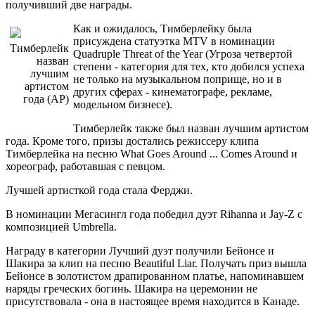
получивший две награды.
Как и ожидалось, Тимберлейку была
присуждена статуэтка MTV в номинации
Тимберлейк
Quadruple Threat of the Year (Угроза четвертой
назван
степени - категория для тех, кто добился успеха
лучшим
не только на музыкальном поприще, но и в
артистом
других сферах - кинематографе, рекламе,
года (АР)
модельном бизнесе).
Тимберлейк также был назван лучшим артистом
года. Кроме того, призы достались режиссеру клипа
Тимберлейка на песню What Goes Around ... Comes Around и
хореограф, работавшая с певцом.
Лучшей артисткой года стала Ферджи.
В номинации Мегасингл года победил дуэт Rihanna и Jay-Z с
композицией Umbrella.
Награду в категории Лучший дуэт получили Бейонсе и
Шакира за клип на песню Beautiful Liar. Получать приз вышла
Бейонсе в золотистом драпированном платье, напоминавшем
наряды греческих богинь. Шакира на церемонии не
присутствовала - она в настоящее время находится в Канаде.