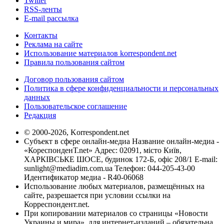
Twitter
RSS-ленты
E-mail рассылка
Контакты
Реклама на сайте
Использование материалов korrespondent.net
Правила пользования сайтом
Договор пользования сайтом
Политика в сфере конфиденциальности и персональных
данных
Пользовательское соглашение
Редакция
© 2000-2026, Korrespondent.net
Субъект в сфере онлайн-медиа Название онлайн-медиа -
«КореспонденТ.net» Адрес: 02091, місто Київ,
ХАРКІВСЬКЕ ШОСЕ, будинок 172-Б, офіс 208/1 E-mail:
sunlight@mediadim.com.ua
Телефон: 044-205-43-00
Идентификатор медиа - R40-06068
Использование любых материалов, размещённых на
сайте, разрешается при условии ссылки на
Корреспондент.net.
При копировании материалов со страницы «Новости
Украины и мира», для интернет-изданий – обязательна