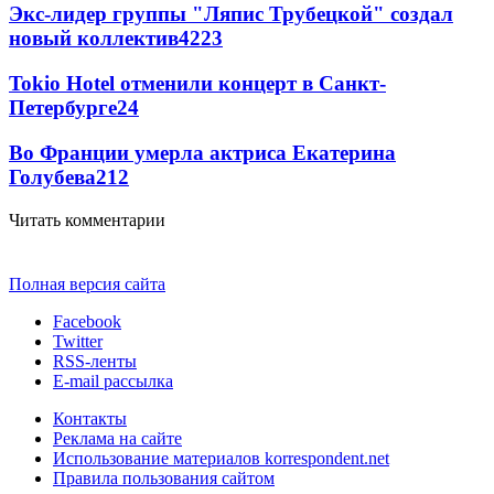
Экс-лидер группы "Ляпис Трубецкой" создал
новый коллектив
42
23
Tokio Hotel отменили концерт в Санкт-
Петербурге
24
Во Франции умерла актриса Екатерина
Голубева
21
2
Читать комментарии
Полная версия сайта
Facebook
Twitter
RSS-ленты
E-mail рассылка
Контакты
Реклама на сайте
Использование материалов korrespondent.net
Правила пользования сайтом