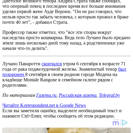
Диетолог великого тенора Андреа Страта также сообщил,
что оперный певец в последнее время все больше внимания
уделял первой жене Ауде Верони. "Он не раз говорил, что
нельзя просто так забыть человека, с которым прожил в браке
почти 40 лет", - добавил Страта.
Профессор также отметил, что "все эти споры вокруг
наследства просто кошмарны. Ведь тело Лучано было предано
земле лишь несколько дней тому назад, а родственники уже
начали что-то делить".
Лучано Паваротти
скончался
утром 6 сентября в возрасте 71
года от рака поджелудочной железы. Знаменитый тенор
был
похоронен
8 сентября в своем родном городе Модена на
кладбище Montale Rangone в семейном склепе рядом с
родителями.
По материалам
Газета.ru
,
Российская газета
,
Telegraf.by
Читайте Korrespondent.net в Google News
Если вы заметили ошибку, выделите необходимый текст и
нажмите Ctrl+Enter, чтобы сообщить об этом редакции.