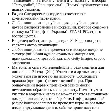
"Заявление", "Регионы", "Деньги", "Власть", "Выборы",
"Тест-драйв", "Спецпроекты", "Промо" публикуются на
правах рекламы.
Раздел Спецпроекты создается совместно с
коммерческими партнерами.
Любое копирование, публикация, републикация и
другое распространение информации, которое содержит
ссылку на "Интерфакс-Украина", EPA / UPG, строго
воспрещается.
Владелец веб-страницы в разделе Я- Корреспондент
является автор публикации.
Любое копирование, перепечатка и воспроизведение
фотографий и/или аудиовизуальных материалов,
принадлежащих правообладателю Getty Images, строго
запрещено.
Материалы сайта korrespondent.net предназначены для
лиц старше 21 года (21+). Участие в азартных играх
может вызвать игровую зависимость. Соблюдайте
правила (принципы) ответственной игры. При
обнаружении первых признаков зависимости
немедленно обратитесь к специалисту. Помните, что
участие в азартных играх не может являться источником
доходов или альтернативой работе. Информационный
ресурс korrespondent.net не проводит игры на реальные
и/или виртуальные деньги, сайт не принимает ни в