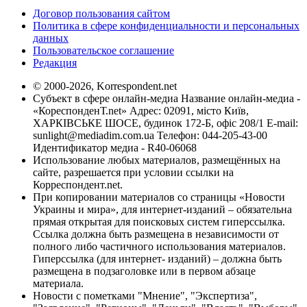
Договор пользования сайтом
Политика в сфере конфиденциальности и персональных
данных
Пользовательское соглашение
Редакция
© 2000-2026, Korrespondent.net
Субъект в сфере онлайн-медиа Название онлайн-медиа -
«КореспонденТ.net» Адрес: 02091, місто Київ,
ХАРКІВСЬКЕ ШОСЕ, будинок 172-Б, офіс 208/1 E-mail:
sunlight@mediadim.com.ua
Телефон: 044-205-43-00
Идентификатор медиа - R40-06068
Использование любых материалов, размещённых на
сайте, разрешается при условии ссылки на
Корреспондент.net.
При копировании материалов со страницы «Новости
Украины и мира», для интернет-изданий – обязательна
прямая открытая для поисковых систем гиперссылка.
Ссылка должна быть размещена в независимости от
полного либо частичного использования материалов.
Гиперссылка (для интернет- изданий) – должна быть
размещена в подзаголовке или в первом абзаце
материала.
Новости с пометками "Мнение", "Экспертиза",