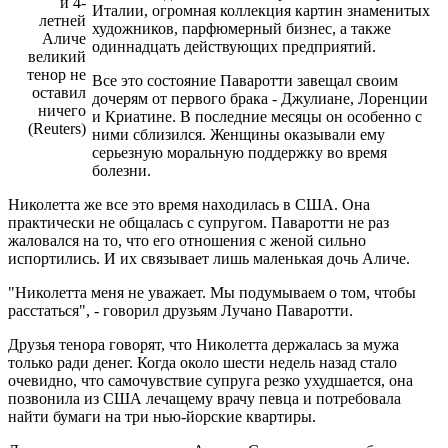
и 4-
Италии, огромная коллекция картин знаменитых
летней
художников, парфюмерный бизнес, а также
Аличе
одиннадцать действующих предприятий.
великий
тенор не
Все это состояние Паваротти завещал своим
оставил
дочерям от первого брака - Джулиане, Лоренции
ничего
и Криатине. В последние месяцы он особенно с
(Reuters)
ними сблизился. Женщины оказывали ему
серьезную моральную поддержку во время
болезни.
Николетта же все это время находилась в США. Она
практически не общалась с супругом. Паваротти не раз
жаловался на то, что его отношения с женой сильно
испортились. И их связывает лишь маленькая дочь Аличе.
"Николетта меня не уважает. Мы подумываем о том, чтобы
расстаться", - говорил друзьям Лучано Паваротти.
Друзья тенора говорят, что Николетта держалась за мужа
только ради денег. Когда около шести недель назад стало
очевидно, что самочувствие супруга резко ухудшается, она
позвонила из США лечащему врачу певца и потребовала
найти бумаги на три нью-йорские квартиры.