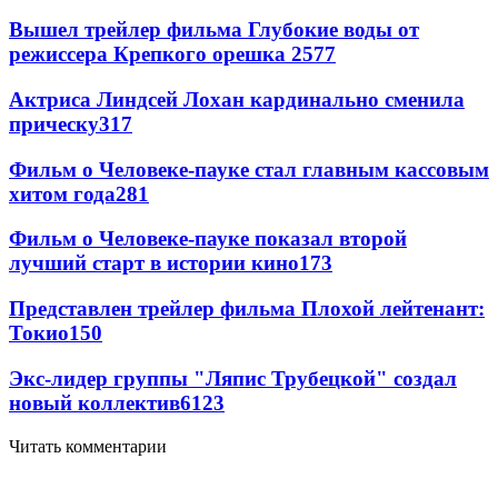
Вышел трейлер фильма Глубокие воды от
режиссера Крепкого орешка 2
577
Актриса Линдсей Лохан кардинально сменила
прическу
317
Фильм о Человеке-пауке стал главным кассовым
хитом года
281
Фильм о Человеке-пауке показал второй
лучший старт в истории кино
173
Представлен трейлер фильма Плохой лейтенант:
Токио
150
Экс-лидер группы "Ляпис Трубецкой" создал
новый коллектив
61
23
Читать комментарии