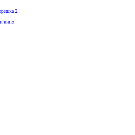
орешка 2
ии кино