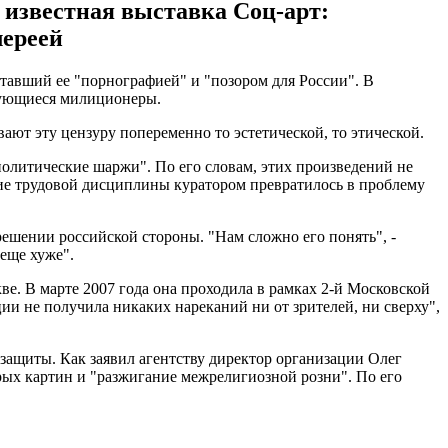
 известная выставка Соц-арт:
лереей
авший ее "порнографией" и "позором для России". В
елующиеся милиционеры.
ают эту цензуру попеременно то эстетической, то этической.
 политические шаржи". По его словам, этих произведений не
ние трудовой дисциплины куратором превратилось в проблему
ешении российской стороны. "Нам сложно его понять", -
 еще хуже".
кве. В марте 2007 года она проходила в рамках 2-й Московской
ии не получила никаких нареканий ни от зрителей, ни сверху",
ащиты. Как заявил агентству директор организации Олег
рых картин и "разжигание межрелигиозной розни". По его