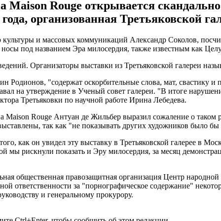
 Maison Rouge открывается скандально
2 года, организованная Третьяковской га
культуры и массовых коммуникаций Александр Соколов, посчит
е носы под названием Эра милосердия, также известным как Ц
ведений. Организаторы выставки из Третьяковской галереи назыв
тин Родионов, "содержат оскорбительные слова, мат, свастику и
авал на утверждение в Ученый совет галереи. "В итоге наруше
ектора Третьяковки по научной работе Ирина Лебедева.
 Maison Rouge Антуан де Жильбер выразил сожаление о таком р
 выставлены, так как "не показывать других художников было бы
ого, как он увидел эту выставку в Третьяковской галерее в Мос
рой мы рискнули показать и Эру милосердия, за месяц демонстрац
ьная общественная правозащитная организация Центр народной з
вной ответственности за "порнографическое содержание" некото
руководству и генеральному прокурору.
те Ctrl+Enter, чтобы сообщить об этом редакции.