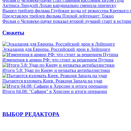
Фильм о Человеке-пауке стал главным кассовым хитом года
Актриса Линдсей Лохан кардинально сменила прическу
Вышел трейлер фильма Глубокие воды от режиссера Крепкого 
Представлен трейлер фильма Плохой лейтенант: Токио
Фильм о Человеке-пауке показал второй лучший старт в истор
Сюжеты
Эскалация для Европы. Российский дрон в Лейпциге
Изменения в армии РФ: что стоит за решением Путина
Итоги 5.8: Удар по Киеву и нехватка антибаллистики
Пытаются взломать Киев. Реакция Запада на удар
Итоги 04.08: "Сафари" в Херсоне и итоги операции
ВЫБОР РЕДАКТОРА