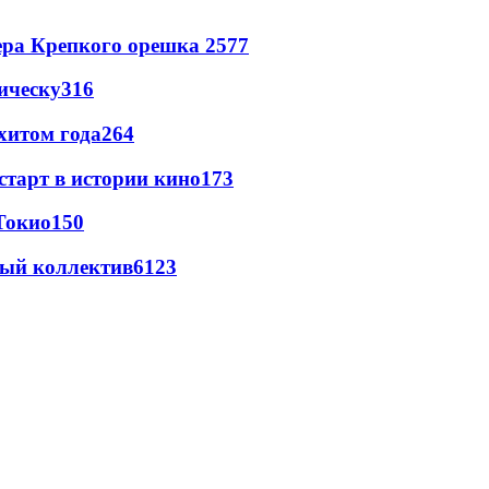
ера Крепкого орешка 2
577
ическу
316
хитом года
264
старт в истории кино
173
Токио
150
вый коллектив
61
23