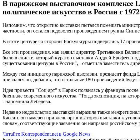
В парижском выставочном комплексе La
политическое искусство в России с 197
Напомним, что открытию выставки пытался помешать министр 
частности, он остался недоволен произведением группы Сини
В итоге цензуре со стороны Роскультуры подверглись 17 произ
Все эти произведения, как заявил директор Третьяковки Вален
было в списке, который куратор выставки Андрей Ерофеев под
существования цензуры в России", - отметила заместитель дир
Между тем инициатор парижской выставки, президент фонда La
признался он, добавив, что остальные 180 произведений будут
Идея привеcти "Соц-арт" в Париж появилась у француза после т
биеннале современного искусства. "Тогда экспозиция, на кото
- напомнила Лебедева.
Недавно недовольство выставкой выразила также межрегионал
Кассин, он намерен привлечь организаторов выставки к уголо
словам, соответствующие заявления он направил российскому 
Читайте Korrespondent.net в Google News
Если вы заметили ошибку, выделите необходимый текст и нажми