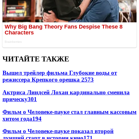
ЧИТАЙТЕ ТАКЖЕ
Вышел трейлер фильма Глубокие воды от
режиссера Крепкого орешка 2
573
Актриса Линдсей Лохан кардинально сменила
прическу
301
Фильм о Человеке-пауке стал главным кассовым
хитом года
194
Фильм о Человеке-пауке показал второй
лучший старт в истории кино
171