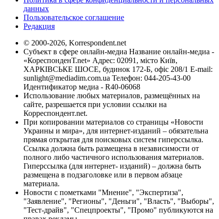
данных
Пользовательское соглашение
Редакция
© 2000-2026, Korrespondent.net
Субъект в сфере онлайн-медиа Название онлайн-медиа -
«КореспонденТ.net» Адрес: 02091, місто Київ,
ХАРКІВСЬКЕ ШОСЕ, будинок 172-Б, офіс 208/1 E-mail:
sunlight@mediadim.com.ua
Телефон: 044-205-43-00
Идентификатор медиа - R40-06068
Использование любых материалов, размещённых на
сайте, разрешается при условии ссылки на
Корреспондент.net.
При копировании материалов со страницы «Новости
Украины и мира», для интернет-изданий – обязательна
прямая открытая для поисковых систем гиперссылка.
Ссылка должна быть размещена в независимости от
полного либо частичного использования материалов.
Гиперссылка (для интернет- изданий) – должна быть
размещена в подзаголовке или в первом абзаце
материала.
Новости с пометками "Мнение", "Экспертиза",
"Заявление", "Регионы", "Деньги", "Власть", "Выборы",
"Тест-драйв", "Спецпроекты", "Промо" публикуются на
правах рекламы.