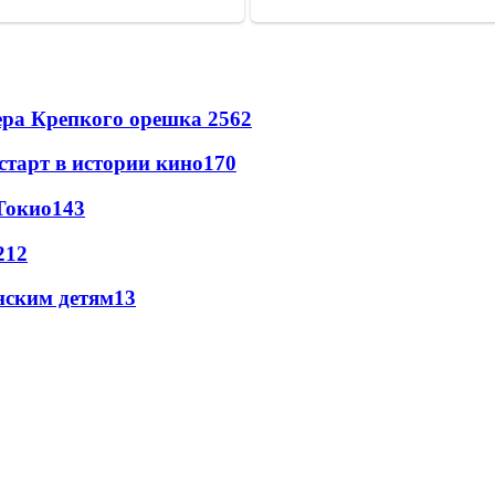
ера Крепкого орешка 2
562
старт в истории кино
170
Токио
143
21
2
нским детям
13