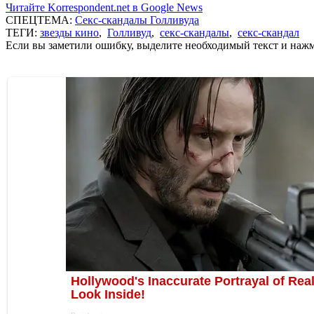
Читайте Korrespondent.net в Google News
СПЕЦТЕМА:
Секс-скандалы Голливуда
ТЕГИ:
звезды кино
,
Голливуд
,
секс-скандалы
,
секс-скандал
Если вы заметили ошибку, выделите необходимый текст и нажми