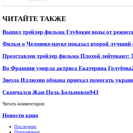
ЧИТАЙТЕ ТАКЖЕ
Вышел трейлер фильма Глубокие воды от режисс
Фильм о Человеке-пауке показал второй лучший 
Представлен трейлер фильма Плохой лейтенант: 
Во Франции умерла актриса Екатерина Голубева
Звезда Иллюзии обмана приехал помогать украи
Скончался Жан-Поль Бельмондо
9
43
Читать комментарии
Новости кино
Последние
Популярные