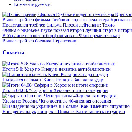
Комментируемые
Вышел трейлер фильма Глубокие воды от режиссера Крепкого 
Представлен трейлер фильма Плохой лейтенант: Токио
Фильм о Человеке-пауке показал второй лучший старт в истор
В Украине начался отбор фильмов на 99-ю премию Оскар
Вышел трейлер боевика Перевозчик
Сюжеты
Итоги 5.8: Удар по Киеву и нехватка антибаллистики
Пытаются взломать Киев. Реакция Запада на удар
Итоги 04.08: "Сафари" в Херсоне и итоги операции
Удары по России. Чего достигла 40-дневная операция
Нападения на украинцев в Польше. Как изменить ситуацию