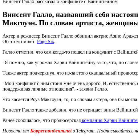
Винсент Галло рассказал о конфликте с Вайнштейном
Винсент Галло, назвавший себя настоя
Макгоуэн. По словам артиста, женщины 
Актер и режиссер Винсент Галло обвинил актрис Азию Арджен
Об этом пишет
Page Six
.
Галло отметил, что сам когда-то пошел на конфликт с Вайнште
"Я помню, как угрожал Харви Вайнштейну за то, что, по словам 
Также актер подчеркнул, что из-за этого скандальный продюсер
"Мой конфликт с ним стоил мне очень дорого. И, естественно, 
поддерживая личные отношения", - заявил Галло.
Что касается Роуз Макгоуэн, то, по словам актера, она бы мог
Винсент Галло также добавил, что не отрицает вины Вайнштейн
Ранее сообщалось, что продюсерская
компания Харви Вайнштей
Новости от
Корреспондент.net
в Telegram. Подписывайтесь н