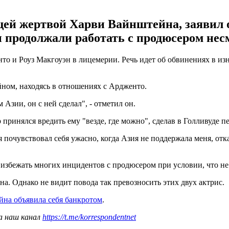
щей жертвой Харви Вайнштейна, заявил 
продолжали работать с продюсером несм
то и Роуз Макгоуэн в лицемерии. Речь идет об обвинениях в и
йном, находясь в отношениях с Ардженто.
Азии, он с ней сделал", - отметил он.
 принялся вредить ему "везде, где можно", сделав в Голливуде п
я почувствовал себя ужасно, когда Азия не поддержала меня, отк
ла избежать многих инцидентов с продюсером при условии, что не 
а. Однако не видит повода так превозносить этих двух актрис.
на объявила себя банкротом
.
а наш канал
https://t.me/korrespondentnet