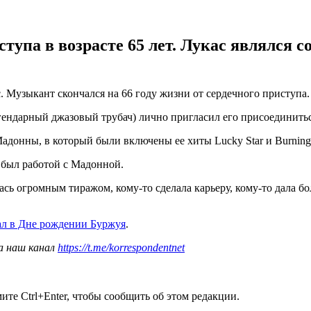
тупа в возрасте 65 лет. Лукас являлся 
. Музыкант скончался на 66 году жизни от сердечного приступа
егендарный джазовый трубач) лично пригласил его присоединить
адонны, в который были включены ее хиты Lucky Star и Burning
 был работой с Мадонной.
ась огромным тиражом, кому-то сделала карьеру, кому-то дала б
ал в Дне рождении Буржуя
.
а наш канал
https://t.me/korrespondentnet
те Ctrl+Enter, чтобы сообщить об этом редакции.