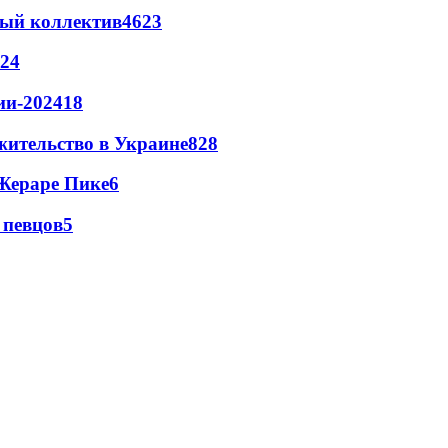
вый коллектив
46
23
24
ии-2024
18
жительство в Украине
8
28
Жераре Пике
6
 певцов
5