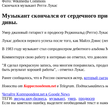
Фото: Wikimedia Commons
Скончался музыкант Регги Лукас
Музыкант скончался от сердечного прис
дивы.
Умер джазовый гитарист и продюсер Реджинальд (Регги) Лукас
Лукас добился первого успеха после того, как Майлз Дэвис (л
В 1983 году музыкант стал сопродюсером дебютного альбома М
Комментируя свою работу в интервью он отметил, что доволен
"Я сделал прекрасную запись, она многим понравилась, продал
быть результат хорошей работы", - отметил Лукас.
Ранее сообщалось, что в России скончался актер,
который сыгр
Новости от
Корреспондент.net
в Telegram. Подписывайтесь н
Читайте Korrespondent.net в Google News
ТЕГИ:
звезды шоу-бизнеса
,
музыкант
,
умер
,
продюсер
Если вы заметили ошибку, выделите необходимый текст и нажми