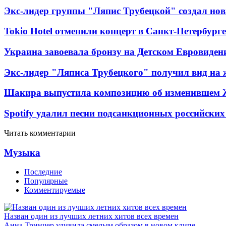
Экс-лидер группы "Ляпис Трубецкой" создал но
Tokio Hotel отменили концерт в Санкт-Петербурге
Украина завоевала бронзу на Детском Евровиден
Экс-лидер "Ляписа Трубецкого" получил вид на 
Шакира выпустила композицию об изменившем 
Spotify удалил песни подсанкционных российских
Читать комментарии
Музыка
Последние
Популярные
Комментируемые
Назван один из лучших летних хитов всех времен
Анна Тринчер удивила смелым образом в новом клипе