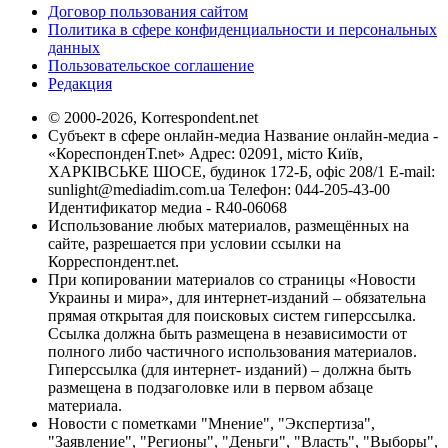
Договор пользования сайтом
Политика в сфере конфиденциальности и персональных
данных
Пользовательское соглашение
Редакция
© 2000-2026, Korrespondent.net
Субъект в сфере онлайн-медиа Название онлайн-медиа -
«КореспонденТ.net» Адрес: 02091, місто Київ,
ХАРКІВСЬКЕ ШОСЕ, будинок 172-Б, офіс 208/1 E-mail:
sunlight@mediadim.com.ua
Телефон: 044-205-43-00
Идентификатор медиа - R40-06068
Использование любых материалов, размещённых на
сайте, разрешается при условии ссылки на
Корреспондент.net.
При копировании материалов со страницы «Новости
Украины и мира», для интернет-изданий – обязательна
прямая открытая для поисковых систем гиперссылка.
Ссылка должна быть размещена в независимости от
полного либо частичного использования материалов.
Гиперссылка (для интернет- изданий) – должна быть
размещена в подзаголовке или в первом абзаце
материала.
Новости с пометками "Мнение", "Экспертиза",
"Заявление", "Регионы", "Деньги", "Власть", "Выборы",