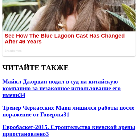
ЧИТАЙТЕ ТАКЖЕ
Майкл Джордан подал в суд на китайскую
компанию за незаконное использование его
имени
3
4
Тренер Черкасских Мавп лишился работы после
поражение от Говерлы
3
1
Евробаскет-2015. Строительство киевской арены
приостановлено
3