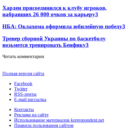
Харден присоединился к клубу игроков,
набравших 26 000 очков за карьеру
3
НБА: Оклахома оформила юбилейную победу
3
Тренер сборной Украины по баскетболу
возьмется тренировать Бенфику
3
Читать комментарии
Полная версия сайта
Facebook
Twitter
RSS-ленты
E-mail рассылка
Контакты
Реклама на сайте
Использование материалов korrespondent.net
Правила пользования сайтом