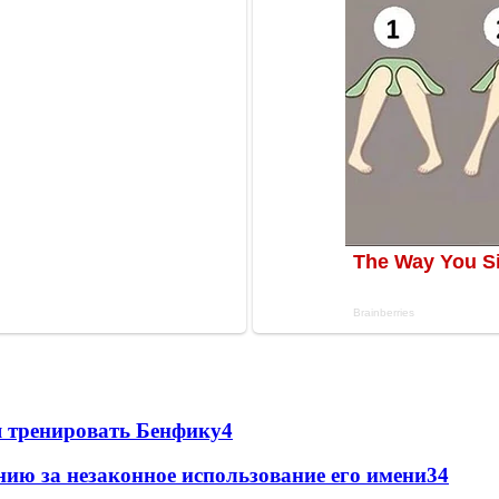
я тренировать Бенфику
4
ию за незаконное использование его имени
3
4