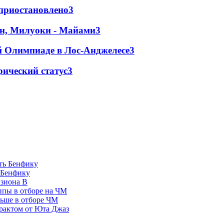
 приостановлено
3
н, Милуоки - Майами
3
й Олимпиаде в Лос-Анджелесе
3
ический статус
3
 Бенфику
изиона В
ппы в отборе на ЧМ
льше в отборе ЧМ
рактом от Юта Джаз