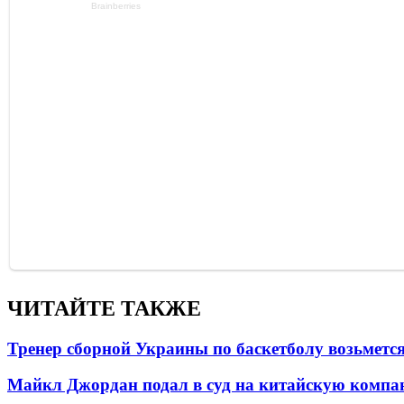
ЧИТАЙТЕ ТАКЖЕ
Тренер сборной Украины по баскетболу возьметс
Майкл Джордан подал в суд на китайскую компан