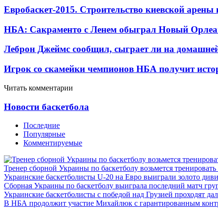
Евробаскет-2015. Строительство киевской арены
НБА: Сакраменто с Ленем обыграл Новый Орлеа
Леброн Джеймс сообщил, сыграет ли на домашне
Игрок со скамейки чемпионов НБА получит истор
Читать комментарии
Новости баскетбола
Последние
Популярные
Комментируемые
Тренер сборной Украины по баскетболу возьмется тренировать
Украинские баскетболисты U-20 на Евро выиграли золото див
Сборная Украины по баскетболу выиграла последний матч гру
Украинские баскетболисты с победой над Грузией проходят да
В НБА продолжит участие Михайлюк с гарантированным конт