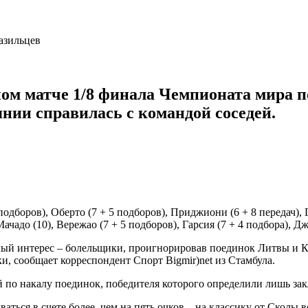
ном матче 1/8 финала Чемпионата мира п
ии справилась с командой соседей.
 подборов), Оберто (7 + 5 подборов), Приджиони (6 + 8 передач), 
, Мачадо (10), Вережао (7 + 5 подборов), Гарсия (7 + 4 подбора),
лый интерес – болельщики, проигнорировав поединок Литвы и К
и, сообщает корреспондент Спорт Bigmir)net из Стамбула.
й по накалу поединок, победителя которого определили лишь з
аться в счете более, чем на пять очков – на классику от Сколы 