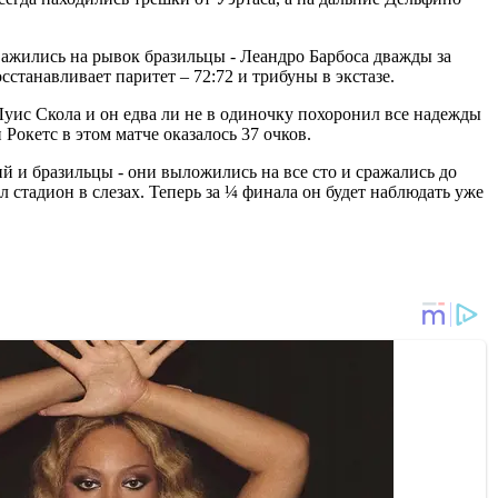
важились на рывок бразильцы - Леандро Барбоса дважды за
станавливает паритет – 72:72 и трибуны в экстазе.
Луис Скола и он едва ли не в одиночку похоронил все надежды
Рокетс в этом матче оказалось 37 очков.
 и бразильцы - они выложились на все сто и сражались до
 стадион в слезах. Теперь за ¼ финала он будет наблюдать уже