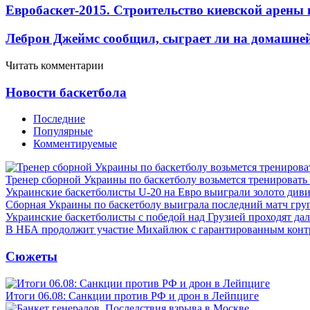
Евробаскет-2015. Строительство киевской арены
Леброн Джеймс сообщил, сыграет ли на домашне
Читать комментарии
Новости баскетбола
Последние
Популярные
Комментируемые
Тренер сборной Украины по баскетболу возьмется тренировать
Украинские баскетболисты U-20 на Евро выиграли золото див
Сборная Украины по баскетболу выиграла последний матч гру
Украинские баскетболисты с победой над Грузией проходят да
В НБА продолжит участие Михайлюк с гарантированным конт
Сюжеты
Итоги 06.08: Санкции против РФ и дрон в Лейпциге