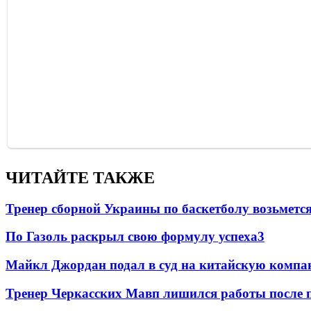
ЧИТАЙТЕ ТАКЖЕ
Тренер сборной Украины по баскетболу возьметс
По Газоль раскрыл свою формулу успеха
3
Майкл Джордан подал в суд на китайскую компан
Тренер Черкасских Мавп лишился работы после 