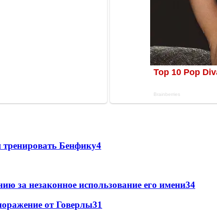
я тренировать Бенфику
4
ию за незаконное использование его имени
3
4
поражение от Говерлы
3
1