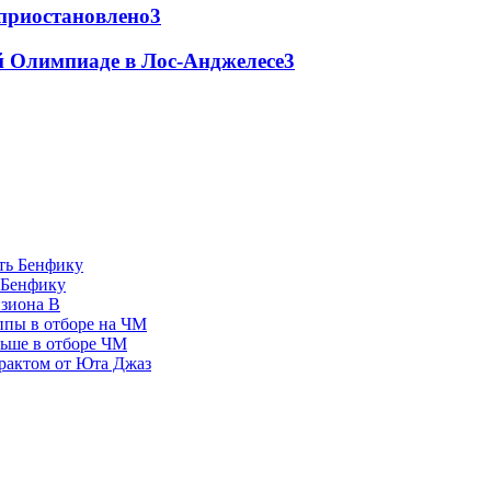
 приостановлено
3
й Олимпиаде в Лос-Анджелесе
3
 Бенфику
изиона В
ппы в отборе на ЧМ
льше в отборе ЧМ
рактом от Юта Джаз