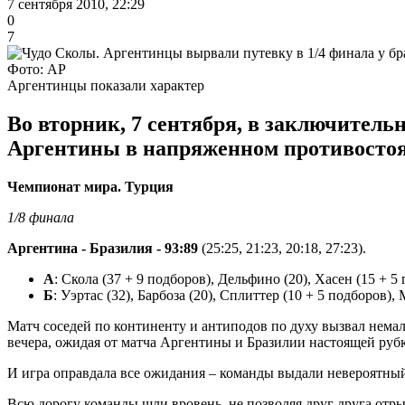
7 сентября 2010, 22:29
0
7
Фото: AP
Аргентинцы показали характер
Во вторник, 7 сентября, в заключитель
Аргентины в напряженном противостоян
Чемпионат мира. Турция
1/8 финала
Аргентина - Бразилия - 93:89
(25:25, 21:23, 20:18, 27:23).
А
: Скола (37 + 9 подборов), Дельфино (20), Хасен (15 + 5
Б
: Уэртас (32), Барбоза (20), Сплиттер (10 + 5 подборов)
Матч соседей по континенту и антиподов по духу вызвал нема
вечера, ожидая от матча Аргентины и Бразилии настоящей рубк
И игра оправдала все ожидания – команды выдали невероятны
Всю дорогу команды шли вровень, не позволяя друг друга отрыв