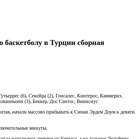
о баскетболу в Турции сборная
Гутьеррес (6), Секейра (2), Гонсалес, Кинтерос, Каммерих.
 Джованньони (3), Беккер, Дос Сантос, Винисиус
итая, начали массово прибывать к Синан Эрдем Доум к девяти
аключительные минуты.
всегда находились трешки от Уэртаса, а на дальние Дельфино