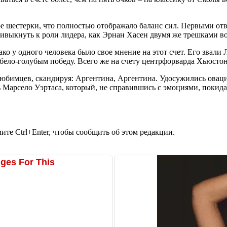
ре шестерки, что полностью отображало баланс сил. Первыми от
ривыкнуть к роли лидера, как Эрнан Хасен двумя же трешками вос
о у одного человека было свое мнение на этот счет. Его звали 
бело-голубым победу. Всего же на счету центрфорварда Хьюстон 
юбимцев, скандируя: Аргентина, Аргентина. Удосужились оваций
 Марсело Уэртаса, который, не справившись с эмоциями, покидал
те Ctrl+Enter, чтобы сообщить об этом редакции.