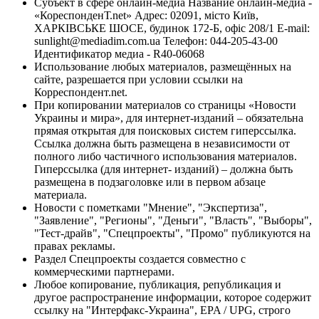
Субъект в сфере онлайн-медиа Название онлайн-медиа -
«КореспонденТ.net» Адрес: 02091, місто Київ,
ХАРКІВСЬКЕ ШОСЕ, будинок 172-Б, офіс 208/1 E-mail:
sunlight@mediadim.com.ua
Телефон: 044-205-43-00
Идентификатор медиа - R40-06068
Использование любых материалов, размещённых на
сайте, разрешается при условии ссылки на
Корреспондент.net.
При копировании материалов со страницы «Новости
Украины и мира», для интернет-изданий – обязательна
прямая открытая для поисковых систем гиперссылка.
Ссылка должна быть размещена в независимости от
полного либо частичного использования материалов.
Гиперссылка (для интернет- изданий) – должна быть
размещена в подзаголовке или в первом абзаце
материала.
Новости с пометками "Мнение", "Экспертиза",
"Заявление", "Регионы", "Деньги", "Власть", "Выборы",
"Тест-драйв", "Спецпроекты", "Промо" публикуются на
правах рекламы.
Раздел Спецпроекты создается совместно с
коммерческими партнерами.
Любое копирование, публикация, републикация и
другое распространение информации, которое содержит
ссылку на "Интерфакс-Украина", EPA / UPG, строго