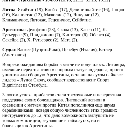
Литва
: Ясайтис (19), Клейза (17), Делининкайтис (16), Поцюс
(16), Калниетис (12), Мачюлис (12), Янкунас (12),
Климавичюс, Явтокас, Гецевичюс, Сейбутис.
Аргентина
: Дельфино (23), Скола (13), Хасен (11), Л.
Гутьеррес (9), Приджиони (7), Кинтерос (6), Оберто (4),
Секейра (2), Х. Гутьеррес (2), Мата (2).
Судьи
: Васкес (Пуэрто-Рико), Церебуч (Италия), Батлер
(Австралия)
Вопреки ожиданиям борьбы в матче не получилось. Литовцы,
имевшие перед тсартовым спорным статус андердога, просто
уничтожили сборную Аргентины, оставив на сухом пайке ее
лидера – Луиса Сколу, сообщает корреспондент Спорт
Bigmir)net из Стамбула.
Залогом успеха прибалтов стали трехочковые и невероятная
поддержка своих болельщиков. Литовский легион в
сравнении с матчем против Китая пополнился еще двумя
барабанщиками, доведя общую численность этих громких
инструментов до 12, что дало возможность заглушить не
только композиции, звучавшие в тайм-аутах, но и
болельщиков Аргентины.