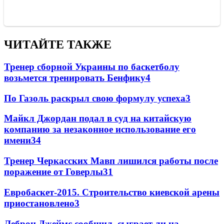
ЧИТАЙТЕ ТАКЖЕ
Тренер сборной Украины по баскетболу
возьмется тренировать Бенфику
4
По Газоль раскрыл свою формулу успеха
3
Майкл Джордан подал в суд на китайскую
компанию за незаконное использование его
имени
3
4
Тренер Черкасских Мавп лишился работы после
поражение от Говерлы
3
1
Евробаскет-2015. Строительство киевской арены
приостановлено
3
Леброн Джеймс сообщил, сыграет ли на