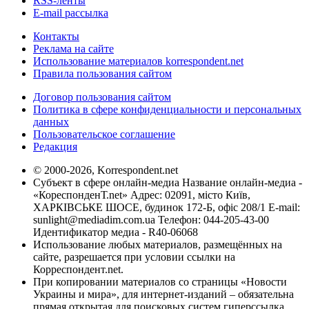
RSS-ленты
E-mail рассылка
Контакты
Реклама на сайте
Использование материалов korrespondent.net
Правила пользования сайтом
Договор пользования сайтом
Политика в сфере конфиденциальности и персональных
данных
Пользовательское соглашение
Редакция
© 2000-2026, Korrespondent.net
Субъект в сфере онлайн-медиа Название онлайн-медиа -
«КореспонденТ.net» Адрес: 02091, місто Київ,
ХАРКІВСЬКЕ ШОСЕ, будинок 172-Б, офіс 208/1 E-mail:
sunlight@mediadim.com.ua
Телефон: 044-205-43-00
Идентификатор медиа - R40-06068
Использование любых материалов, размещённых на
сайте, разрешается при условии ссылки на
Корреспондент.net.
При копировании материалов со страницы «Новости
Украины и мира», для интернет-изданий – обязательна
прямая открытая для поисковых систем гиперссылка.