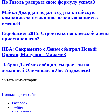
По Газоль раскрыл свою формулу успеха
3
Майкл Джордан подал в суд на китайскую
компанию за незаконное использование его
имени
3
4
Евробаскет-2015. Строительство киевской арены
приостановлено
3
НБА: Сакраменто с Ленем обыграл Новый
Орлеан, Милуоки - Майами
3
Леброн Джеймс сообщил, сыграет ли на
домашней Олимпиаде в Лос-Анджелесе
3
Читать комментарии
Полная версия сайта
Facebook
Twitter