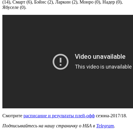
(14), Смарт (6), Бэйнс (2), Ларкин (2), Монро (0), Надер (0),
Ябуселе (0).
Смотрите
расписание и результаты плей-офф
сезона-2017/18.
Подписывайтесь на нашу страничку о НБА в
Telegram
.