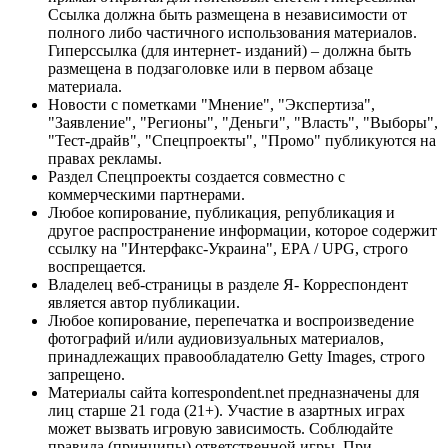
Ссылка должна быть размещена в независимости от
полного либо частичного использования материалов.
Гиперссылка (для интернет- изданий) – должна быть
размещена в подзаголовке или в первом абзаце
материала.
Новости с пометками "Мнение", "Экспертиза",
"Заявление", "Регионы", "Деньги", "Власть", "Выборы",
"Тест-драйв", "Спецпроекты", "Промо" публикуются на
правах рекламы.
Раздел Спецпроекты создается совместно с
коммерческими партнерами.
Любое копирование, публикация, републикация и
другое распространение информации, которое содержит
ссылку на "Интерфакс-Украина", EPA / UPG, строго
воспрещается.
Владелец веб-страницы в разделе Я- Корреспондент
является автор публикации.
Любое копирование, перепечатка и воспроизведение
фотографий и/или аудиовизуальных материалов,
принадлежащих правообладателю Getty Images, строго
запрещено.
Материалы сайта korrespondent.net предназначены для
лиц старше 21 года (21+). Участие в азартных играх
может вызвать игровую зависимость. Соблюдайте
правила (принципы) ответственной игры. При