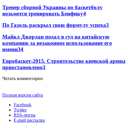
Тренер сборной Украины по баскетболу
возьмется тренировать Бенфику
4
По Газоль раскрыл свою формулу успеха
3
Майкл Джордан подал в суд на китайскую
компанию за незаконное использование его
имени
3
4
Евробаскет-2015. Строительство киевской арены
приостановлено
3
Читать комментарии
Полная версия сайта
Facebook
Twitter
RSS-ленты
E-mail рассылка