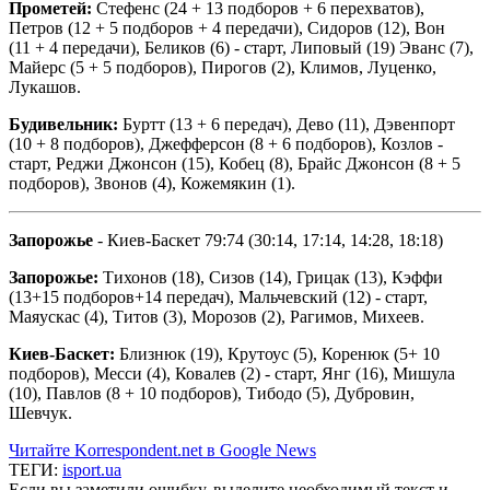
Прометей:
Стефенс (24 + 13 подборов + 6 перехватов),
Петров (12 + 5 подборов + 4 передачи), Сидоров (12), Вон
(11 + 4 передачи), Беликов (6) - старт, Липовый (19) Эванс (7),
Майерс (5 + 5 подборов), Пирогов (2), Климов, Луценко,
Лукашов.
Будивельник:
Буртт (13 + 6 передач), Дево (11), Дэвенпорт
(10 + 8 подборов), Джефферсон (8 + 6 подборов), Козлов -
старт, Реджи Джонсон (15), Кобец (8), Брайс Джонсон (8 + 5
подборов), Звонов (4), Кожемякин (1).
Запорожье
- Киев-Баскет 79:74 (30:14, 17:14, 14:28, 18:18)
Запорожье:
Тихонов (18), Сизов (14), Грицак (13), Кэффи
(13+15 подборов+14 передач), Мальчевский (12) - старт,
Маяускас (4), Титов (3), Морозов (2), Рагимов, Михеев.
Киев-Баскет:
Близнюк (19), Крутоус (5), Коренюк (5+ 10
подборов), Месси (4), Ковалев (2) - старт, Янг (16), Мишула
(10), Павлов (8 + 10 подборов), Тибодо (5), Дубровин,
Шевчук.
Читайте Korrespondent.net в Google News
ТЕГИ:
isport.ua
Если вы заметили ошибку, выделите необходимый текст и