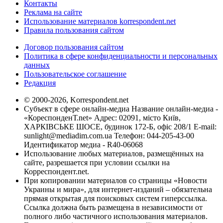
Контакты
Реклама на сайте
Использование материалов korrespondent.net
Правила пользования сайтом
Договор пользования сайтом
Политика в сфере конфиденциальности и персональных
данных
Пользовательское соглашение
Редакция
© 2000-2026, Korrespondent.net
Субъект в сфере онлайн-медиа Название онлайн-медиа -
«КореспонденТ.net» Адрес: 02091, місто Київ,
ХАРКІВСЬКЕ ШОСЕ, будинок 172-Б, офіс 208/1 E-mail:
sunlight@mediadim.com.ua
Телефон: 044-205-43-00
Идентификатор медиа - R40-06068
Использование любых материалов, размещённых на
сайте, разрешается при условии ссылки на
Корреспондент.net.
При копировании материалов со страницы «Новости
Украины и мира», для интернет-изданий – обязательна
прямая открытая для поисковых систем гиперссылка.
Ссылка должна быть размещена в независимости от
полного либо частичного использования материалов.