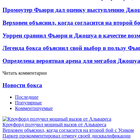
Промоутер Фьюри дал оценку выступлению Джош
Верховен объяснил, когда согласится на второй б
Уоррен сравнил Фьюри и Джошуа в качестве возм
Легенда бокса объяснил свой выбор в пользу Фь
Определена вероятная арена для мегабоя Джошу
Читать комментарии
Новости бокса
Последние
Популярные
Комментируемые
Кроуфорд получил мощный вызов от Альвареса
Верховен объяснил, когда согласится на второй бой с Усиком
Паркер прокомментировал отмену своей дисквалификации