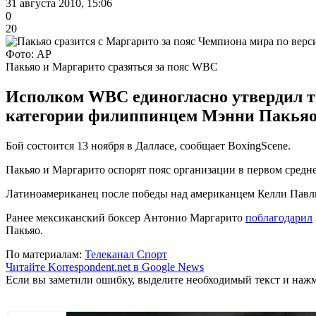
31 августа 2010, 15:06
0
20
Фото: АР
Пакьяо и Маргарито сразяться за пояс WBC
Исполком WBC единогласно утвердил ти
категории филиппинцем Мэнни Пакьяо
Бой состоится 13 ноября в Далласе, сообщает BoxingScene.
Пакьяо и Маргарито оспорят пояс организации в первом средне
Латиноамериканец после победы над американцем Келли Павлик
Ранее мексиканский боксер Антонио Маргарито
поблагодарил
Пакьяо.
По материалам:
Телеканал Спорт
Читайте Korrespondent.net в Google News
Если вы заметили ошибку, выделите необходимый текст и нажми