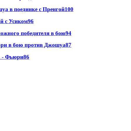
уа в поединке с Пренгой
100
ой с Усиком
96
ожного победителя в бою
94
юри в бою против Джошуа
87
а - Фьюри
86