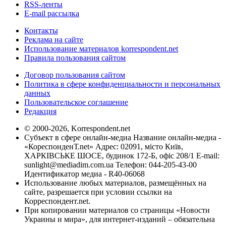
RSS-ленты
E-mail рассылка
Контакты
Реклама на сайте
Использование материалов korrespondent.net
Правила пользования сайтом
Договор пользования сайтом
Политика в сфере конфиденциальности и персональных
данных
Пользовательское соглашение
Редакция
© 2000-2026, Korrespondent.net
Субъект в сфере онлайн-медиа Название онлайн-медиа -
«КореспонденТ.net» Адрес: 02091, місто Київ,
ХАРКІВСЬКЕ ШОСЕ, будинок 172-Б, офіс 208/1 E-mail:
sunlight@mediadim.com.ua
Телефон: 044-205-43-00
Идентификатор медиа - R40-06068
Использование любых материалов, размещённых на
сайте, разрешается при условии ссылки на
Корреспондент.net.
При копировании материалов со страницы «Новости
Украины и мира», для интернет-изданий – обязательна