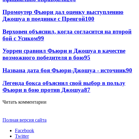
Промоутер Фьюри дал оценку выступлению
Джошуа в поединке с Пренгой
100
Верховен объяснил, когда согласится на второй
бой с Усиком
99
Уоррен сравнил Фьюри и Джошуа в качестве
возможного победителя в бою
95
Названа дата боя Фьюри-Джошуа - источник
90
Легенда бокса объяснил свой выбор в пользу
Фьюри в бою против Джошуа
87
Читать комментарии
Полная версия сайта
Facebook
Twitter