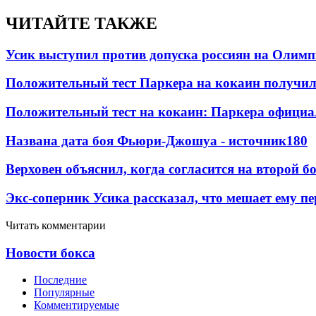
ЧИТАЙТЕ ТАКЖЕ
Усик выступил против допуска россиян на Олим
Положительный тест Паркера на кокаин получил
Положительный тест на кокаин: Паркера официа
Названа дата боя Фьюри-Джошуа - источник
180
Верховен объяснил, когда согласится на второй б
Экс-соперник Усика рассказал, что мешает ему п
Читать комментарии
Новости бокса
Последние
Популярные
Комментируемые