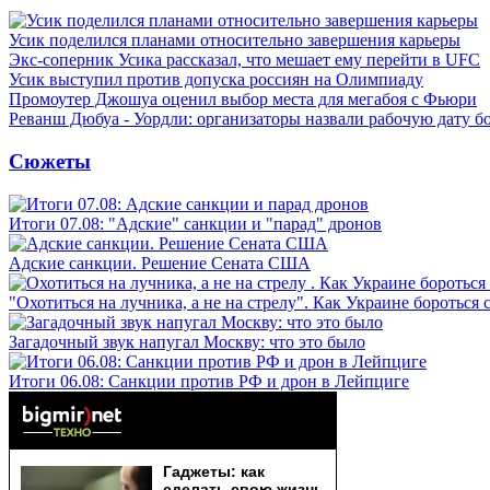
Усик поделился планами относительно завершения карьеры
Экс-соперник Усика рассказал, что мешает ему перейти в UFC
Усик выступил против допуска россиян на Олимпиаду
Промоутер Джошуа оценил выбор места для мегабоя с Фьюри
Реванш Дюбуа - Уордли: организаторы назвали рабочую дату б
Сюжеты
Итоги 07.08: "Адские" санкции и "парад" дронов
Адские санкции. Решение Сената США
"Охотиться на лучника, а не на стрелу". Как Украине бороться 
Загадочный звук напугал Москву: что это было
Итоги 06.08: Санкции против РФ и дрон в Лейпциге