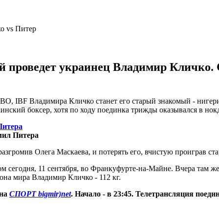
бой проведет украинец Владимир Кличко. 
O, IBF Владимира Кличко станет его старый знакомый - нигери
аинский боксер, хотя по ходу поединка трижды оказывался в нок
Питера
мил Питера
азгромив Олега Маскаева, и потерять его, вчистую проиграв с
м сегодня, 11 сентября, во Франкуфурте-на-Майне. Вчера там ж
она мира Владимир Кличко - 112 кг.
 на
СПОРТ bigmir)net
. Начало - в 23:45. Телетрансляция поеди