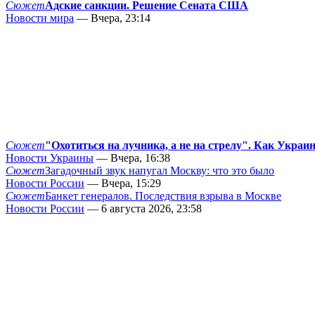
Сюжет
Адские санкции. Решение Сената США
Новости мира
— Вчера, 23:14
Сюжет
"Охотиться на лучника, а не на стрелу". Как Украи
Новости Украины
— Вчера, 16:38
Сюжет
Загадочный звук напугал Москву: что это было
Новости России
— Вчера, 15:29
Сюжет
Банкет генералов. Последствия взрыва в Москве
Новости России
— 6 августа 2026, 23:58