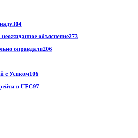
пиаду
304
 неожиданное объяснение
273
льно оправдали
206
ой с Усиком
106
ерейти в UFC
97