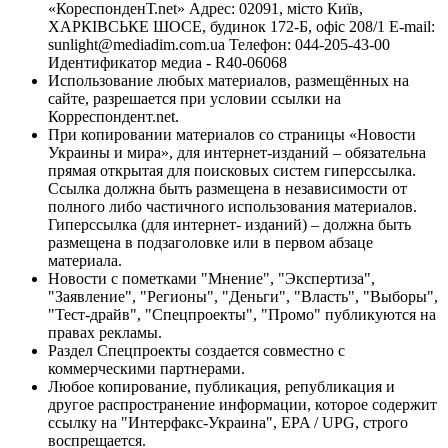
«КореспонденТ.net» Адрес: 02091, місто Київ,
ХАРКІВСЬКЕ ШОСЕ, будинок 172-Б, офіс 208/1 E-mail:
sunlight@mediadim.com.ua
Телефон: 044-205-43-00
Идентификатор медиа - R40-06068
Использование любых материалов, размещённых на
сайте, разрешается при условии ссылки на
Корреспондент.net.
При копировании материалов со страницы «Новости
Украины и мира», для интернет-изданий – обязательна
прямая открытая для поисковых систем гиперссылка.
Ссылка должна быть размещена в независимости от
полного либо частичного использования материалов.
Гиперссылка (для интернет- изданий) – должна быть
размещена в подзаголовке или в первом абзаце
материала.
Новости с пометками "Мнение", "Экспертиза",
"Заявление", "Регионы", "Деньги", "Власть", "Выборы",
"Тест-драйв", "Спецпроекты", "Промо" публикуются на
правах рекламы.
Раздел Спецпроекты создается совместно с
коммерческими партнерами.
Любое копирование, публикация, републикация и
другое распространение информации, которое содержит
ссылку на "Интерфакс-Украина", EPA / UPG, строго
воспрещается.