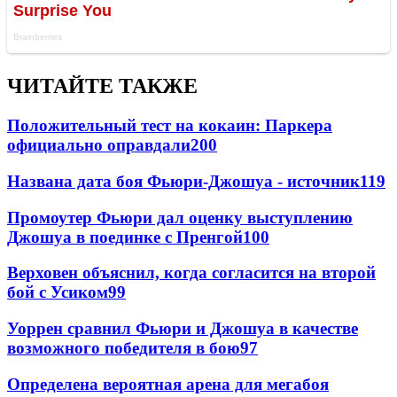
ЧИТАЙТЕ ТАКЖЕ
Положительный тест на кокаин: Паркера
официально оправдали
200
Названа дата боя Фьюри-Джошуа - источник
119
Промоутер Фьюри дал оценку выступлению
Джошуа в поединке с Пренгой
100
Верховен объяснил, когда согласится на второй
бой с Усиком
99
Уоррен сравнил Фьюри и Джошуа в качестве
возможного победителя в бою
97
Определена вероятная арена для мегабоя