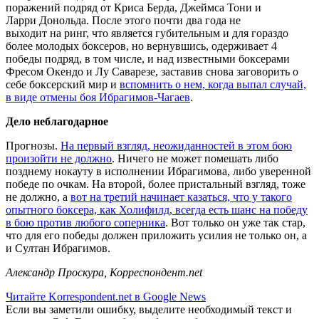
поражений подряд от Криса Берда, Джеймса Тони и
Ларри Донольда. После этого почти два года не
выходит на ринг, что является губительным и для гораздо
более молодых боксеров, но вернувшись, одерживает 4
победы подряд, в том числе, и над известными боксерами
Фресом Окендо и Лу Саварезе, заставив снова заговорить о
себе боксерский мир и
вспомнить о нем, когда выпал случай,
в виде отмены боя Ибрагимов-Чагаев
.
Дело неблагодарное
Прогнозы.
На первый взгляд, неожиданностей в этом бою
произойти не должно
. Ничего не может помешать либо
позднему нокауту в исполнении Ибрагимова, либо уверенной
победе по очкам. На второй, более пристальный взгляд, тоже
не должно, а
вот на третий начинает казаться, что у такого
опытного боксера, как Холифилд, всегда есть шанс на победу
в бою против любого соперника
. Вот только он уже так стар,
что для его победы должен приложить усилия не только он, а
и Султан Ибрагимов.
Александр Проскура, Корреспондент.net
Читайте Korrespondent.net в Google News
Если вы заметили ошибку, выделите необходимый текст и