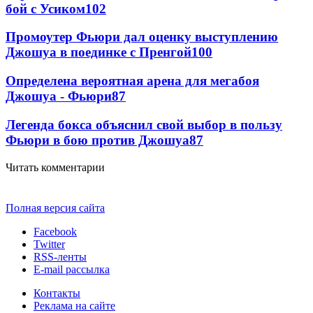
бой с Усиком
102
Промоутер Фьюри дал оценку выступлению
Джошуа в поединке с Пренгой
100
Определена вероятная арена для мегабоя
Джошуа - Фьюри
87
Легенда бокса объяснил свой выбор в пользу
Фьюри в бою против Джошуа
87
Читать комментарии
Полная версия сайта
Facebook
Twitter
RSS-ленты
E-mail рассылка
Контакты
Реклама на сайте