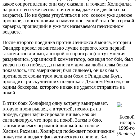
какое сопротивление они ему оказали, и толкает Холифилда
на ринг в его уже весьма почтенном, даже не для боксера
возрасте). Но не будем углубляться в это, совсем уже далекое
прошлое, а восстановим в памяти последний этап боксерской
карьеры, прошедший в уже так называемом пенсионном
возрасте.
После второго поединка против Леннокса Льюиса, который
Эвандер провел значительно лучше первого, хотя первый
закончился вничью, а второй он проиграл (но тут мнения
разделились, украинский комментатор, освещая тот бой, был
уверен в его победе, да и многим другим любителям бокса
показалось, что американец был сильнее), он как бы в
противовес своим трем великим боям с Риддиком Боуи,
проводит три скучнейших поединка с Джоном Руисом, еще
одним боксером, которого никак не удается отправить на
покой.
В этих боях Холифилд одну встречу выигрывает,
вторую проигрывает, а в третьей, несмотря на
победу, судьи зафиксировали ничью, как бы
Боевой
сигнализируя, что пора на покой. Затем в бою,
ноябрь
запомнившемся огромной шишкой на голове
1999-го
Хасима Рахмана, Холифилд побеждает техническим
(Reuters)
нокаутом и выдает фантастическую серию из 3-х