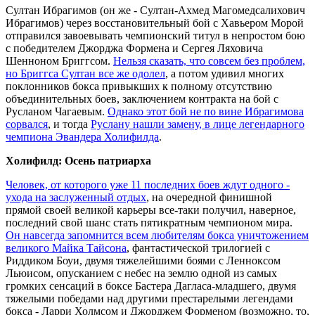
Султан Ибрагимов (он же - Султан-Ахмед Магомедсалихович
Ибрагимов) через восстановительный бой с Хавьером Морой
отправился завоевывать чемпионский титул в непростом бою
с победителем Джорджа Формена и Сергея Ляховича
Шенноном Бриггсом.
Нельзя сказать, что совсем без проблем,
но Бриггса Султан все же одолел
, а потом удивил многих
поклонников бокса привыкших к полному отсутствию
объединительных боев, заключением контракта на бой с
Русланом Чагаевым.
Однако этот бой не по вине Ибрагимова
сорвался
, и тогда
Руслану нашли замену, в лице легендарного
чемпиона Эвандера Холифилда
.
Холифилд: Осень патриарха
Человек, от которого уже 11 последних боев ждут одного -
ухода на заслуженный отдых
, на очередной финишной
прямой своей великой карьеры все-таки получил, наверное,
последний свой шанс стать пятикратным чемпионом мира.
Он навсегда запомнится всем любителям бокса уничтожением
великого Майка Тайсона
, фантастической трилогией с
Риддиком Боуи, двумя тяжелейшими боями с Ленноксом
Льюисом, опусканием с небес на землю одной из самых
громких сенсаций в боксе Бастера Дагласа-младшего, двумя
тяжелыми победами над другими престарелыми легендами
бокса - Ларри Холмсом и Джорджем Форменом (возможно, то,