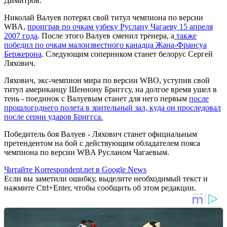
Димитров.
Николай Валуев потерял свой титул чемпиона по версии
WBA,
проиграв по очкам узбеку Руслану Чагаеву 15 апреля
2007 года
. После этого Валуев сменил тренера, а
также
победил по очкам малоизвестного канадца Жана-Франсуа
Бержерона
. Следующим соперником станет белорус Сергей
Ляхович.
Ляхович, экс-чемпион мира по версии WBO, уступив свой
титул американцу Шеннону Бриггсу, на долгое время ушел в
тень - поединок с Валуевым станет для него первым
после
прошлогоднего полета в зрительный зал, куда он проследовал
после серии ударов Бриггса.
Победитель боя Валуев - Ляхович станет официальным
претендентом на бой с действующим обладателем пояса
чемпиона по версии WBA Русланом Чагаевым.
Читайте Korrespondent.net в Google News
Если вы заметили ошибку, выделите необходимый текст и
нажмите Ctrl+Enter, чтобы сообщить об этом редакции.