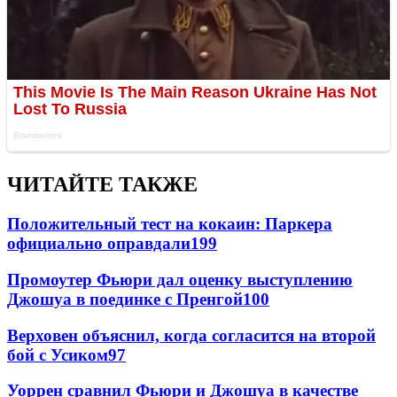
ЧИТАЙТЕ ТАКЖЕ
Положительный тест на кокаин: Паркера
официально оправдали
199
Промоутер Фьюри дал оценку выступлению
Джошуа в поединке с Пренгой
100
Верховен объяснил, когда согласится на второй
бой с Усиком
97
Уоррен сравнил Фьюри и Джошуа в качестве