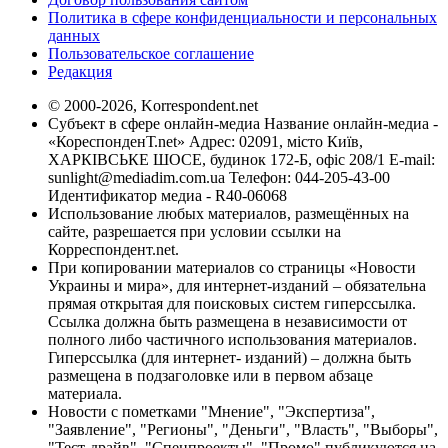
Политика в сфере конфиденциальности и персональных
данных
Пользовательское соглашение
Редакция
© 2000-2026, Korrespondent.net
Субъект в сфере онлайн-медиа Название онлайн-медиа -
«КореспонденТ.net» Адрес: 02091, місто Київ,
ХАРКІВСЬКЕ ШОСЕ, будинок 172-Б, офіс 208/1 E-mail:
sunlight@mediadim.com.ua
Телефон: 044-205-43-00
Идентификатор медиа - R40-06068
Использование любых материалов, размещённых на
сайте, разрешается при условии ссылки на
Корреспондент.net.
При копировании материалов со страницы «Новости
Украины и мира», для интернет-изданий – обязательна
прямая открытая для поисковых систем гиперссылка.
Ссылка должна быть размещена в независимости от
полного либо частичного использования материалов.
Гиперссылка (для интернет- изданий) – должна быть
размещена в подзаголовке или в первом абзаце
материала.
Новости с пометками "Мнение", "Экспертиза",
"Заявление", "Регионы", "Деньги", "Власть", "Выборы",
"Тест-драйв", "Спецпроекты", "Промо" публикуются на