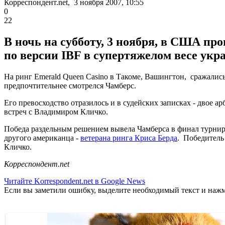
Корреспондент.net, 3 ноября 2007, 10:55
0
22
В ночь на субботу, 3 ноября, в США пр
по версии IBF в супертяжелом весе ук
На ринг Emerald Queen Casino в Такоме, Вашингтон, сражалис
предпочтительнее смотрелся Чамберс.
Его превосходство отразилось и в судейских записках - двое а
встреч с Владимиром Кличко.
Победа раздельным решением вывела Чамберса в финал турни
другого американца -
ветерана ринга Криса Берда
. Победитель
Кличко.
Корреспондент.net
Читайте Korrespondent.net в Google News
Если вы заметили ошибку, выделите необходимый текст и нажми