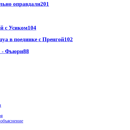
льно оправдали
201
ой с Усиком
104
уа в поединке с Пренгой
102
а - Фьюри
88
оя
 объяснение