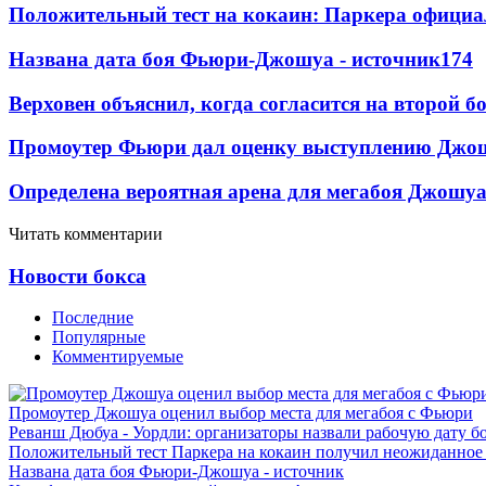
Положительный тест на кокаин: Паркера официа
Названа дата боя Фьюри-Джошуа - источник
174
Верховен объяснил, когда согласится на второй б
Промоутер Фьюри дал оценку выступлению Джош
Определена вероятная арена для мегабоя Джошу
Читать комментарии
Новости бокса
Последние
Популярные
Комментируемые
Промоутер Джошуа оценил выбор места для мегабоя с Фьюри
Реванш Дюбуа - Уордли: организаторы назвали рабочую дату б
Положительный тест Паркера на кокаин получил неожиданное
Названа дата боя Фьюри-Джошуа - источник