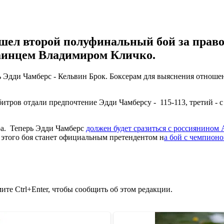
ошел второй полуфинальный бой за право
раинцем Владимиром Кличко.
ь Эдди Чамберс - Кельвин Брок. Боксерам для выяснения отноше
рбитров отдали предпочтение Эдди Чамберсу - 115-113, третий -
ра. Теперь Эдди Чамберс
должен будет сразиться с россиянино
 этого боя станет официальным претендентом н
а бой с чемпионо
те Ctrl+Enter, чтобы сообщить об этом редакции.