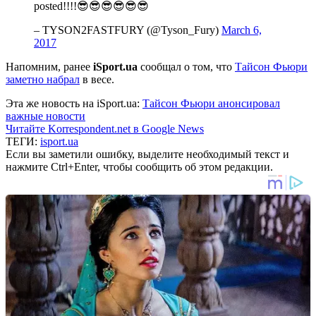
posted!!!!😎😎😎😎😎😎
– TYSON2FASTFURY (@Tyson_Fury)
March 6,
2017
Напомним, ранее
iSport.ua
сообщал о том, что
Тайсон Фьюри
заметно набрал
в весе.
Эта же новость на iSport.ua:
Тайсон Фьюри анонсировал
важные новости
Читайте Korrespondent.net в Google News
ТЕГИ:
isport.ua
Если вы заметили ошибку, выделите необходимый текст и
нажмите Ctrl+Enter, чтобы сообщить об этом редакции.