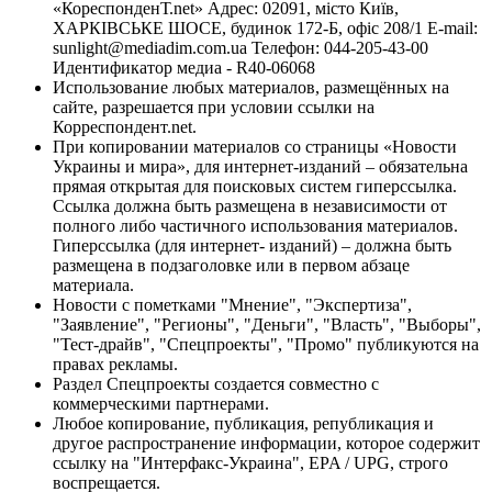
«КореспонденТ.net» Адрес: 02091, місто Київ,
ХАРКІВСЬКЕ ШОСЕ, будинок 172-Б, офіс 208/1 E-mail:
sunlight@mediadim.com.ua
Телефон: 044-205-43-00
Идентификатор медиа - R40-06068
Использование любых материалов, размещённых на
сайте, разрешается при условии ссылки на
Корреспондент.net.
При копировании материалов со страницы «Новости
Украины и мира», для интернет-изданий – обязательна
прямая открытая для поисковых систем гиперссылка.
Ссылка должна быть размещена в независимости от
полного либо частичного использования материалов.
Гиперссылка (для интернет- изданий) – должна быть
размещена в подзаголовке или в первом абзаце
материала.
Новости с пометками "Мнение", "Экспертиза",
"Заявление", "Регионы", "Деньги", "Власть", "Выборы",
"Тест-драйв", "Спецпроекты", "Промо" публикуются на
правах рекламы.
Раздел Спецпроекты создается совместно с
коммерческими партнерами.
Любое копирование, публикация, републикация и
другое распространение информации, которое содержит
ссылку на "Интерфакс-Украина", EPA / UPG, строго
воспрещается.