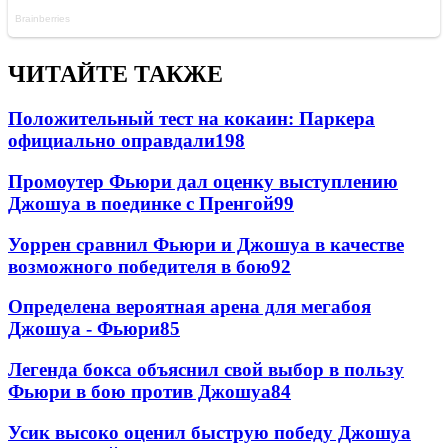
ЧИТАЙТЕ ТАКЖЕ
Положительный тест на кокаин: Паркера
официально оправдали
198
Промоутер Фьюри дал оценку выступлению
Джошуа в поединке с Пренгой
99
Уоррен сравнил Фьюри и Джошуа в качестве
возможного победителя в бою
92
Определена вероятная арена для мегабоя
Джошуа - Фьюри
85
Легенда бокса объяснил свой выбор в пользу
Фьюри в бою против Джошуа
84
Усик высоко оценил быструю победу Джошуа