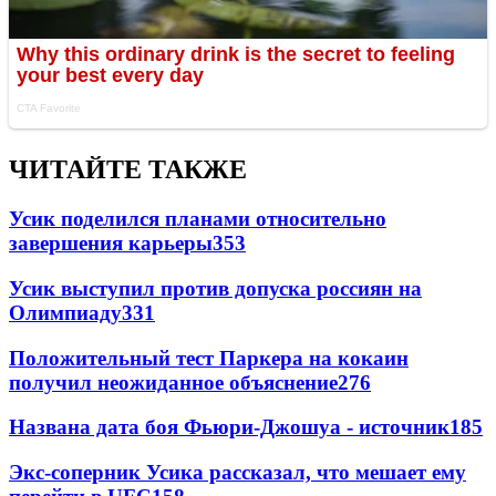
ЧИТАЙТЕ ТАКЖЕ
Усик поделился планами относительно
завершения карьеры
353
Усик выступил против допуска россиян на
Олимпиаду
331
Положительный тест Паркера на кокаин
получил неожиданное объяснение
276
Названа дата боя Фьюри-Джошуа - источник
185
Экс-соперник Усика рассказал, что мешает ему