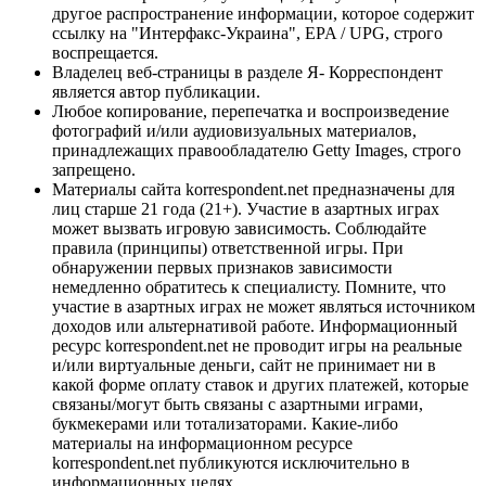
другое распространение информации, которое содержит
ссылку на "Интерфакс-Украина", EPA / UPG, строго
воспрещается.
Владелец веб-страницы в разделе Я- Корреспондент
является автор публикации.
Любое копирование, перепечатка и воспроизведение
фотографий и/или аудиовизуальных материалов,
принадлежащих правообладателю Getty Images, строго
запрещено.
Материалы сайта korrespondent.net предназначены для
лиц старше 21 года (21+). Участие в азартных играх
может вызвать игровую зависимость. Соблюдайте
правила (принципы) ответственной игры. При
обнаружении первых признаков зависимости
немедленно обратитесь к специалисту. Помните, что
участие в азартных играх не может являться источником
доходов или альтернативой работе. Информационный
ресурс korrespondent.net не проводит игры на реальные
и/или виртуальные деньги, сайт не принимает ни в
какой форме оплату ставок и других платежей, которые
связаны/могут быть связаны с азартными играми,
букмекерами или тотализаторами. Какие-либо
материалы на информационном ресурсе
korrespondent.net публикуются исключительно в
информационных целях.