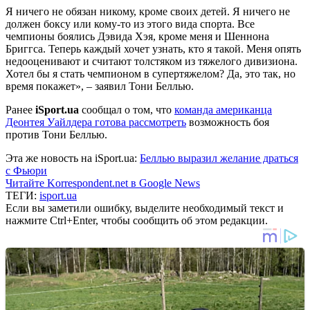
Я ничего не обязан никому, кроме своих детей. Я ничего не
должен боксу или кому-то из этого вида спорта. Все
чемпионы боялись Дэвида Хэя, кроме меня и Шеннона
Бриггса. Теперь каждый хочет узнать, кто я такой. Меня опять
недооценивают и считают толстяком из тяжелого дивизиона.
Хотел бы я стать чемпионом в супертяжелом? Да, это так, но
время покажет», – заявил Тони Беллью.
Ранее
iSport.ua
сообщал о том, что
команда американца
Деонтея Уайлдера готова рассмотреть
возможность боя
против Тони Беллью.
Эта же новость на iSport.ua:
Беллью выразил желание драться
с Фьюри
Читайте Korrespondent.net в Google News
ТЕГИ:
isport.ua
Если вы заметили ошибку, выделите необходимый текст и
нажмите Ctrl+Enter, чтобы сообщить об этом редакции.