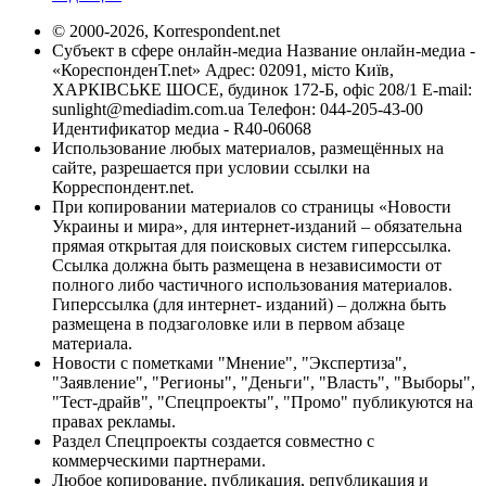
© 2000-2026, Korrespondent.net
Субъект в сфере онлайн-медиа Название онлайн-медиа -
«КореспонденТ.net» Адрес: 02091, місто Київ,
ХАРКІВСЬКЕ ШОСЕ, будинок 172-Б, офіс 208/1 E-mail:
sunlight@mediadim.com.ua
Телефон: 044-205-43-00
Идентификатор медиа - R40-06068
Использование любых материалов, размещённых на
сайте, разрешается при условии ссылки на
Корреспондент.net.
При копировании материалов со страницы «Новости
Украины и мира», для интернет-изданий – обязательна
прямая открытая для поисковых систем гиперссылка.
Ссылка должна быть размещена в независимости от
полного либо частичного использования материалов.
Гиперссылка (для интернет- изданий) – должна быть
размещена в подзаголовке или в первом абзаце
материала.
Новости с пометками "Мнение", "Экспертиза",
"Заявление", "Регионы", "Деньги", "Власть", "Выборы",
"Тест-драйв", "Спецпроекты", "Промо" публикуются на
правах рекламы.
Раздел Спецпроекты создается совместно с
коммерческими партнерами.
Любое копирование, публикация, републикация и