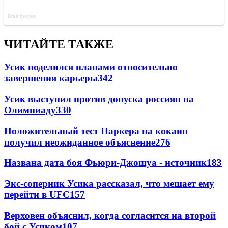
ЧИТАЙТЕ ТАКЖЕ
Усик поделился планами относительно
завершения карьеры
342
Усик выступил против допуска россиян на
Олимпиаду
330
Положительный тест Паркера на кокаин
получил неожиданное объяснение
276
Названа дата боя Фьюри-Джошуа - источник
183
Экс-соперник Усика рассказал, что мешает ему
перейти в UFC
157
Верховен объяснил, когда согласится на второй
бой с Усиком
107