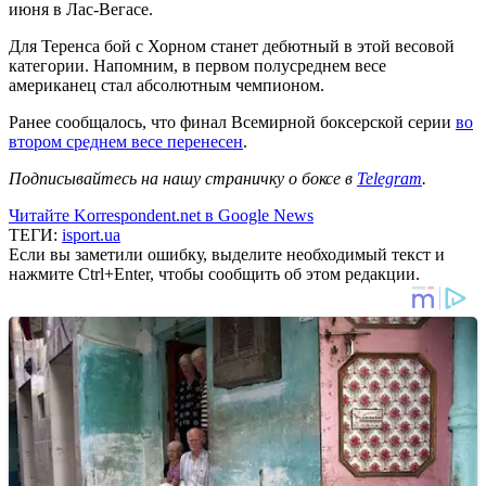
июня в Лас-Вегасе.
Для Теренса бой с Хорном станет дебютный в этой весовой
категории. Напомним, в первом полусреднем весе
американец стал абсолютным чемпионом.
Ранее сообщалось, что финал Всемирной боксерской серии
во
втором среднем весе перенесен
.
Подписывайтесь на нашу страничку о боксе в
Telegram
.
Читайте Korrespondent.net в Google News
ТЕГИ:
isport.ua
Если вы заметили ошибку, выделите необходимый текст и
нажмите Ctrl+Enter, чтобы сообщить об этом редакции.