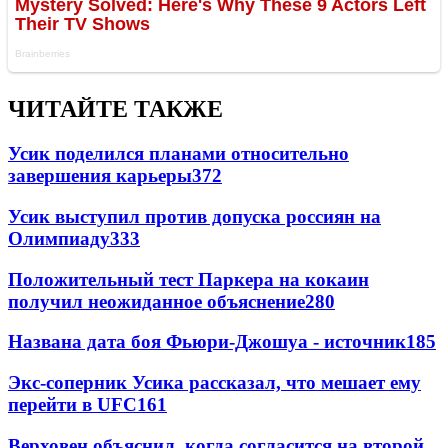
ЧИТАЙТЕ ТАКЖЕ
Усик поделился планами относительно
завершения карьеры
372
Усик выступил против допуска россиян на
Олимпиаду
333
Положительный тест Паркера на кокаин
получил неожиданное объяснение
280
Названа дата боя Фьюри-Джошуа - источник
185
Экс-соперник Усика рассказал, что мешает ему
перейти в UFC
161
Верховен объяснил, когда согласится на второй