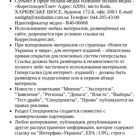
Субъект в сфере онлайн-медиа Название онлайн-медиа -
«КореспонденТ.net» Адрес: 02091, місто Київ,
ХАРКІВСЬКЕ ШОСЕ, будинок 172-Б, офіс 208/1 E-mail:
sunlight@mediadim.com.ua
Телефон: 044-205-43-00
Идентификатор медиа - R40-06068
Использование любых материалов, размещённых на
сайте, разрешается при условии ссылки на
Корреспондент.net.
При копировании материалов со страницы «Новости
Украины и мира», для интернет-изданий – обязательна
прямая открытая для поисковых систем гиперссылка.
Ссылка должна быть размещена в независимости от
полного либо частичного использования материалов.
Гиперссылка (для интернет- изданий) – должна быть
размещена в подзаголовке или в первом абзаце
материала.
Новости с пометками "Мнение", "Экспертиза",
"Заявление", "Регионы", "Деньги", "Власть", "Выборы",
"Тест-драйв", "Спецпроекты", "Промо" публикуются на
правах рекламы.
Раздел Спецпроекты создается совместно с
коммерческими партнерами.
Любое копирование, публикация, републикация и
другое распространение информации, которое содержит
ссылку на "Интерфакс-Украина", EPA / UPG, строго