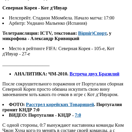
Северная Корея - Кот д‘Ивуар
Нелспрейт. Стадион Мбомбела. Начало матча: 17:00
Арбитр: Ундиано Мальенко (Испания)
Телетрансляция: ICTV, текстовая:
Bigmir)Спорт
, у
микрофона - Александр Кривицкий
Место в рейтинге FIFA: Северная Корея - 105-е, Кот
д'Ивуар - 27-е
____________________
АНАЛИТИКА: ЧМ-2010.
Встреча двух Бразилий
После сокрушительного поражения от Португалии сборная
Северной Кореи просто обязана искупить свою вину
завоеванием хоть каких-то очков в игре с Кот д‘Ивуаром.
ФОТО:
Расстрел корейских Товарищей
. Португалия
громит КНДР 7:0
ВИДЕО: Португалия - КНДР -
7:0
С одной стороны, 0:7 вынуждают наставника команды Ким
Чжон Хуна кого-то менять в составе своей команды, а с