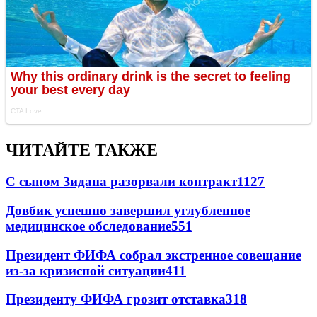
ЧИТАЙТЕ ТАКЖЕ
С сыном Зидана разорвали контракт
1127
Довбик успешно завершил углубленное
медицинское обследование
551
Президент ФИФА собрал экстренное совещание
из-за кризисной ситуации
411
Президенту ФИФА грозит отставка
318