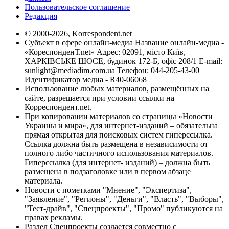
Пользовательское соглашение
Редакция
© 2000-2026, Korrespondent.net
Субъект в сфере онлайн-медиа Название онлайн-медиа -
«КореспонденТ.net» Адрес: 02091, місто Київ,
ХАРКІВСЬКЕ ШОСЕ, будинок 172-Б, офіс 208/1 E-mail:
sunlight@mediadim.com.ua
Телефон: 044-205-43-00
Идентификатор медиа - R40-06068
Использование любых материалов, размещённых на
сайте, разрешается при условии ссылки на
Корреспондент.net.
При копировании материалов со страницы «Новости
Украины и мира», для интернет-изданий – обязательна
прямая открытая для поисковых систем гиперссылка.
Ссылка должна быть размещена в независимости от
полного либо частичного использования материалов.
Гиперссылка (для интернет- изданий) – должна быть
размещена в подзаголовке или в первом абзаце
материала.
Новости с пометками "Мнение", "Экспертиза",
"Заявление", "Регионы", "Деньги", "Власть", "Выборы",
"Тест-драйв", "Спецпроекты", "Промо" публикуются на
правах рекламы.
Раздел Спецпроекты создается совместно с