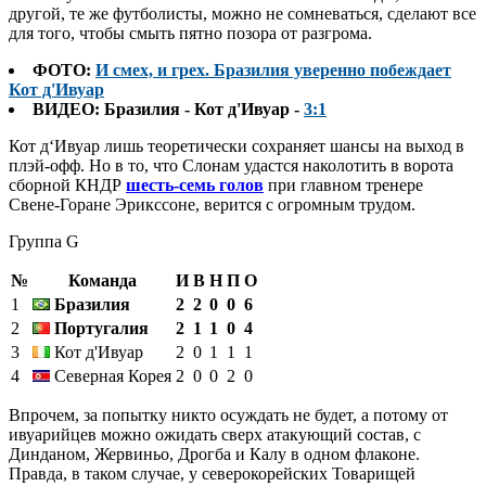
другой, те же футболисты, можно не сомневаться, сделают все
для того, чтобы смыть пятно позора от разгрома.
ФОТО:
И смех, и грех. Бразилия уверенно побеждает
Кот д'Ивуар
ВИДЕО: Бразилия - Кот д'Ивуар -
3:1
Кот д‘Ивуар лишь теоретически сохраняет шансы на выход в
плэй-офф. Но в то, что Слонам удастся наколотить в ворота
сборной КНДР
шесть-семь голов
при главном тренере
Свене-Горане Эрикссоне, верится с огромным трудом.
Группа G
№
Команда
И
В
Н
П
О
1
Бразилия
2
2
0
0
6
2
Португалия
2
1
1
0
4
3
Кот д'Ивуар
2
0
1
1
1
4
Северная Корея
2
0
0
2
0
Впрочем, за попытку никто осуждать не будет, а потому от
ивуарийцев можно ожидать сверх атакующий состав, с
Динданом, Жервиньо, Дрогба и Калу в одном флаконе.
Правда, в таком случае, у северокорейских Товарищей