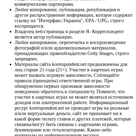
коммерческими партнерами.
Любое копирование, публикация, републикация и
другое распространение информации, которое содержит
ссылку на "Интерфакс-Украина", EPA / UPG, строго
воспрещается.
Владелец веб-страницы в разделе Я- Корреспондент
является автор публикации.
Любое копирование, перепечатка и воспроизведение
фотографий и/или аудиовизуальных материалов,
принадлежащих правообладателю Getty Images, строго
запрещено.
Материалы сайта korrespondent.net предназначены для
лиц старше 21 года (21+). Участие в азартных играх
может вызвать игровую зависимость. Соблюдайте
правила (принципы) ответственной игры. При
обнаружении первых признаков зависимости
немедленно обратитесь к специалисту. Помните, что
участие в азартных играх не может являться источником
доходов или альтернативой работе. Информационный
ресурс korrespondent.net не проводит игры на реальные
и/или виртуальные деньги, сайт не принимает ни в
какой форме оплату ставок и других платежей, которые
связаны/могут быть связаны с азартными играми,
букмекерами или тотализаторами. Какие-либо
материалы на информационном ресурсе