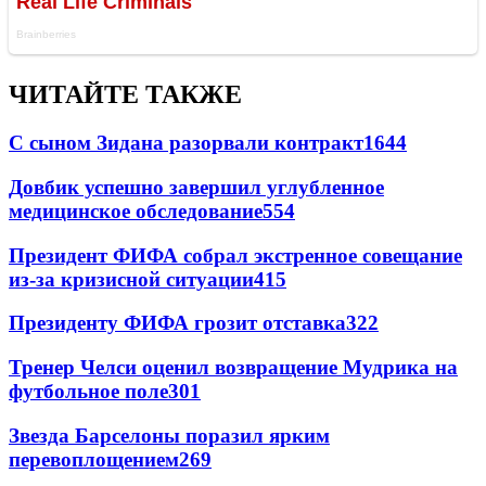
ЧИТАЙТЕ ТАКЖЕ
С сыном Зидана разорвали контракт
1644
Довбик успешно завершил углубленное
медицинское обследование
554
Президент ФИФА собрал экстренное совещание
из-за кризисной ситуации
415
Президенту ФИФА грозит отставка
322
Тренер Челси оценил возвращение Мудрика на
футбольное поле
301
Звезда Барселоны поразил ярким
перевоплощением
269