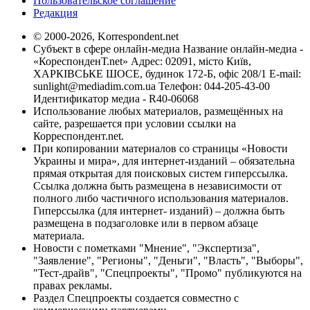
Пользовательское соглашение
Редакция
© 2000-2026, Korrespondent.net
Субъект в сфере онлайн-медиа Название онлайн-медиа -
«КореспонденТ.net» Адрес: 02091, місто Київ,
ХАРКІВСЬКЕ ШОСЕ, будинок 172-Б, офіс 208/1 E-mail:
sunlight@mediadim.com.ua
Телефон: 044-205-43-00
Идентификатор медиа - R40-06068
Использование любых материалов, размещённых на
сайте, разрешается при условии ссылки на
Корреспондент.net.
При копировании материалов со страницы «Новости
Украины и мира», для интернет-изданий – обязательна
прямая открытая для поисковых систем гиперссылка.
Ссылка должна быть размещена в независимости от
полного либо частичного использования материалов.
Гиперссылка (для интернет- изданий) – должна быть
размещена в подзаголовке или в первом абзаце
материала.
Новости с пометками "Мнение", "Экспертиза",
"Заявление", "Регионы", "Деньги", "Власть", "Выборы",
"Тест-драйв", "Спецпроекты", "Промо" публикуются на
правах рекламы.
Раздел Спецпроекты создается совместно с