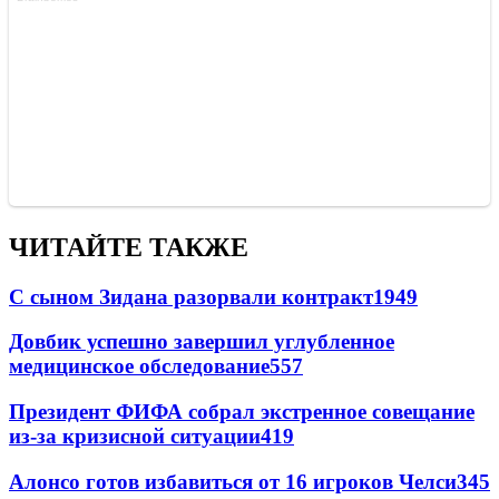
ЧИТАЙТЕ ТАКЖЕ
С сыном Зидана разорвали контракт
1949
Довбик успешно завершил углубленное
медицинское обследование
557
Президент ФИФА собрал экстренное совещание
из-за кризисной ситуации
419
Алонсо готов избавиться от 16 игроков Челси
345