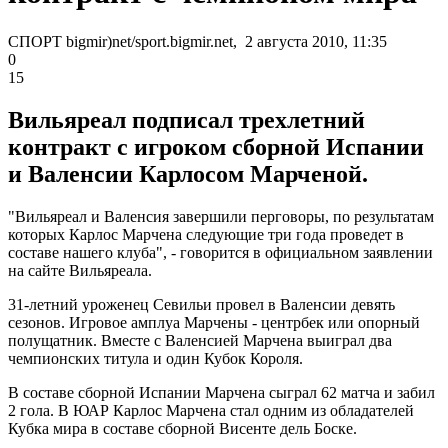
СПОРТ bigmir)net/sport.bigmir.net, 2 августа 2010, 11:35
0
15
Вильяреал подписал трехлетний
контракт с игроком сборной Испании
и Валенсии Карлосом Марченой.
"Вильяреал и Валенсия завершили перговоры, по результатам
которых Карлос Марчена следующие три года проведет в
составе нашего клуба", - говорится в официальном заявлении
на сайте Вильяреала.
31-летний уроженец Севильи провел в Валенсии девять
сезонов. Игровое амплуа Марчены - центрбек или опорный
полущатник. Вместе с Валенсией Марчена выиграл два
чемпионских титула и один Кубок Короля.
В составе сборной Испании Марчена сыграл 62 матча и забил
2 гола. В ЮАР Карлос Марчена стал одним из обладателей
Кубка мира в составе сборной Висенте дель Боске.