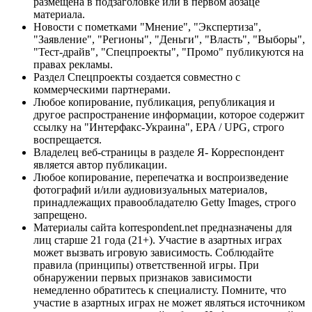
размещена в подзаголовке или в первом абзаце
материала.
Новости с пометками "Мнение", "Экспертиза",
"Заявление", "Регионы", "Деньги", "Власть", "Выборы",
"Тест-драйв", "Спецпроекты", "Промо" публикуются на
правах рекламы.
Раздел Спецпроекты создается совместно с
коммерческими партнерами.
Любое копирование, публикация, републикация и
другое распространение информации, которое содержит
ссылку на "Интерфакс-Украина", EPA / UPG, строго
воспрещается.
Владелец веб-страницы в разделе Я- Корреспондент
является автор публикации.
Любое копирование, перепечатка и воспроизведение
фотографий и/или аудиовизуальных материалов,
принадлежащих правообладателю Getty Images, строго
запрещено.
Материалы сайта korrespondent.net предназначены для
лиц старше 21 года (21+). Участие в азартных играх
может вызвать игровую зависимость. Соблюдайте
правила (принципы) ответственной игры. При
обнаружении первых признаков зависимости
немедленно обратитесь к специалисту. Помните, что
участие в азартных играх не может являться источником