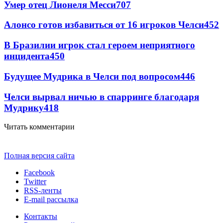
Умер отец Лионеля Месси
707
Алонсо готов избавиться от 16 игроков Челси
452
В Бразилии игрок стал героем неприятного
инцидента
450
Будущее Мудрика в Челси под вопросом
446
Челси вырвал ничью в спарринге благодаря
Мудрику
418
Читать комментарии
Полная версия сайта
Facebook
Twitter
RSS-ленты
E-mail рассылка
Контакты