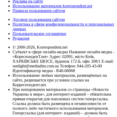
Реклама на сайте
Использование материалов korrespondent.net
Правила пользования сайтом
Договор пользования сайтом
Политика в сфере конфиденциальности и персональных
данных
Пользовательское соглашение
Редакция
© 2000-2026, Korrespondent.net
Субъект в сфере онлайн-медиа Название онлайн-медиа -
«КореспонденТ.net» Адрес: 02091, місто Київ,
ХАРКІВСЬКЕ ШОСЕ, будинок 172-Б, офіс 208/1 E-mail:
sunlight@mediadim.com.ua
Телефон: 044-205-43-00
Идентификатор медиа - R40-06068
Использование любых материалов, размещённых на
сайте, разрешается при условии ссылки на
Корреспондент.net.
При копировании материалов со страницы «Новости
Украины и мира», для интернет-изданий – обязательна
прямая открытая для поисковых систем гиперссылка.
Ссылка должна быть размещена в независимости от
полного либо частичного использования материалов.
Гиперссылка (для интернет- изданий) – должна быть