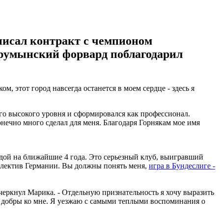
писал контракт с чемпионом
 румынский форвард поблагодарил
, этот город навсегда останется в моем сердце - здесь я
о высокого уровня и сформировался как профессионал.
нечно много сделал для меня. Благодаря Горнякам мое имя
андой на ближайшие 4 года. Это серьезный клуб, выигравший
ллектив Германии. Вы должны понять меня,
игра в Бундеслиге -
дчеркнул Марика. - Отдельную признательность я хочу выразить
и добры ко мне. Я уезжаю с самыми теплыми воспоминания о