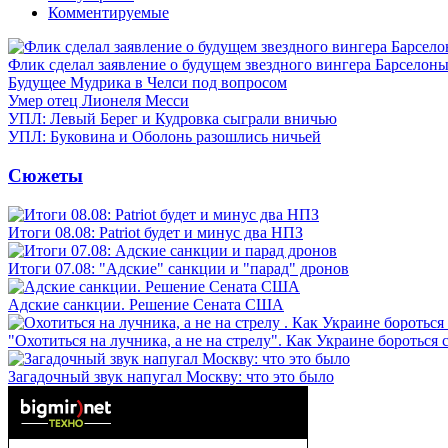
Комментируемые
Флик сделал заявление о будущем звездного вингера Барселон
Будущее Мудрика в Челси под вопросом
Умер отец Лионеля Месси
УПЛ: Левый Берег и Кудровка сыграли вничью
УПЛ: Буковина и Оболонь разошлись ничьей
Сюжеты
Итоги 08.08: Patriot будет и минус два НПЗ
Итоги 07.08: "Адские" санкции и "парад" дронов
Адские санкции. Решение Сената США
"Охотиться на лучника, а не на стрелу". Как Украине бороться 
Загадочный звук напугал Москву: что это было