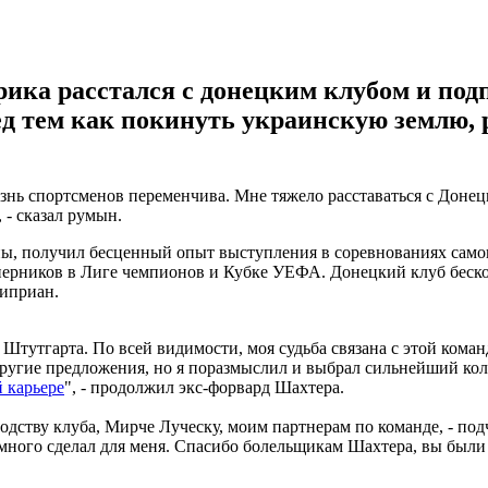
ика расстался с донецким клубом и под
ед тем как покинуть украинскую землю,
знь спортсменов переменчива. Мне тяжело расставаться с Донецком
 - сказал румын.
ны, получил бесценный опыт выступления в соревнованиях самог
перников в Лиге чемпионов и Кубке УЕФА. Донецкий клуб беско
Чиприан.
о Штутгарта. По всей видимости, моя судьба связана с этой ком
другие предложения, но я поразмыслил и выбрал сильнейший ко
 карьере
", - продолжил экс-форвард Шахтера.
водству клуба, Мирче Луческу, моим партнерам по команде, - по
 много сделал для меня. Спасибо болельщикам Шахтера, вы был