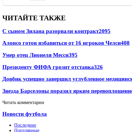
ЧИТАЙТЕ ТАКЖЕ
С сыном Зидана разорвали контракт
2095
Алонсо готов избавиться от 16 игроков Челси
408
Умер отец Лионеля Месси
395
Президенту ФИФА грозит отставка
326
Довбик успешно завершил углубленное медицинск
Звезда Барселоны поразил ярким перевоплощени
Читать комментарии
Новости футбола
Последние
Популярные