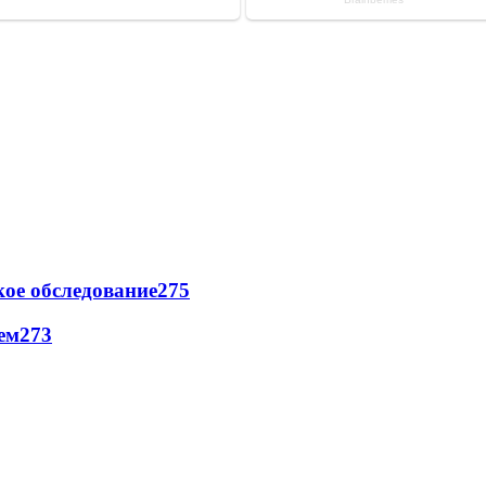
ое обследование
275
ем
273