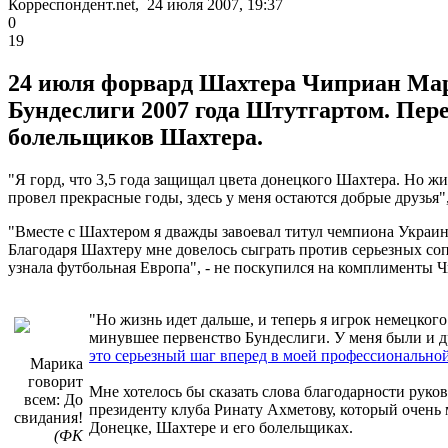
Корреспондент.net, 24 июля 2007, 19:37
0
19
24 июля форвард Шахтера Чиприан Мар
Бундеслиги 2007 года Штутгартом. Пер
болельщиков Шахтера.
"Я горд, что 3,5 года защищал цвета донецкого Шахтера. Но жи
провел прекрасные годы, здесь у меня остаются добрые друзья",
"Вместе с Шахтером я дважды завоевал титул чемпиона Украи
Благодаря Шахтеру мне довелось сыграть против серьезных со
узнала футбольная Европа", - не поскупился на комплименты 
"Но жизнь идет дальше, и теперь я игрок немецког
минувшее первенство Бундеслиги. У меня были и 
это серьезный шаг вперед в моей профессиональной
Марика
говорит
Мне хотелось бы сказать слова благодарности руко
всем: До
президенту клуба Ринату Ахметову, который очень
свидания!
Донецке, Шахтере и его болельщиках.
(ФК