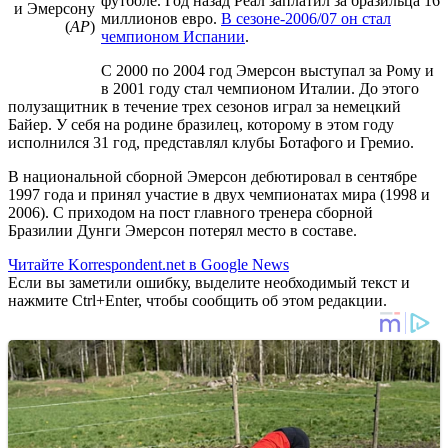
футболе. Год назад Реал заплатил за бразильца 16
и Эмерсону
миллионов евро.
В сезоне-2006/07 он стал
(
АР
)
чемпионом Испании
.
С 2000 по 2004 год Эмерсон выступал за Рому и
в 2001 году стал чемпионом Италии. До этого
полузащитник в течение трех сезонов играл за немецкий
Байер. У себя на родине бразилец, которому в этом году
исполнился 31 год, представлял клубы Ботафого и Гремио.
В национальной сборной Эмерсон дебютировал в сентябре
1997 года и принял участие в двух чемпионатах мира (1998 и
2006). С приходом на пост главного тренера сборной
Бразилии Дунги Эмерсон потерял место в составе.
Читайте Korrespondent.net в Google News
Если вы заметили ошибку, выделите необходимый текст и
нажмите Ctrl+Enter, чтобы сообщить об этом редакции.