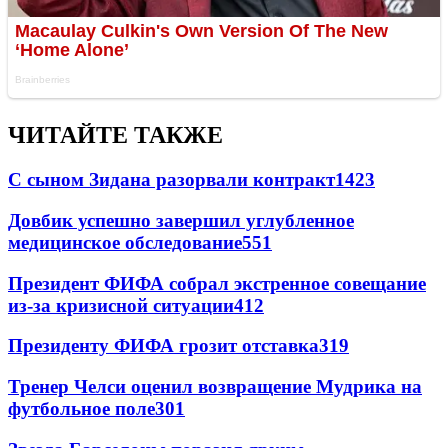
ЧИТАЙТЕ ТАКЖЕ
С сыном Зидана разорвали контракт
1423
Довбик успешно завершил углубленное
медицинское обследование
551
Президент ФИФА собрал экстренное совещание
из-за кризисной ситуации
412
Президенту ФИФА грозит отставка
319
Тренер Челси оценил возвращение Мудрика на
футбольное поле
301