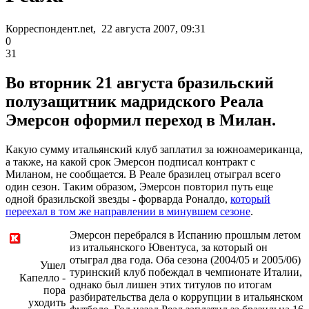
Корреспондент.net, 22 августа 2007, 09:31
0
31
Во вторник 21 августа бразильский
полузащитник мадридского Реала
Эмерсон оформил переход в Милан.
Какую сумму итальянский клуб заплатил за южноамериканца,
а также, на какой срок Эмерсон подписал контракт с
Миланом, не сообщается. В Реале бразилец отыграл всего
один сезон. Таким образом, Эмерсон повторил путь еще
одной бразильской звезды - форварда Роналдо,
который
переехал в том же направлении в минувшем сезоне
.
Эмерсон перебрался в Испанию прошлым летом
из итальянского Ювентуса, за который он
отыграл два года. Оба сезона (2004/05 и 2005/06)
Ушел
туринский клуб побеждал в чемпионате Италии,
Капелло -
однако был лишен этих титулов по итогам
пора
разбирательства дела о коррупции в итальянском
уходить