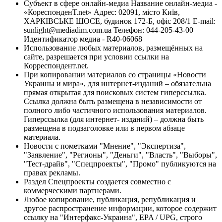
Субъект в сфере онлайн-медиа Название онлайн-медиа -
«КореспонденТ.net» Адрес: 02091, місто Київ,
ХАРКІВСЬКЕ ШОСЕ, будинок 172-Б, офіс 208/1 E-mail:
sunlight@mediadim.com.ua
Телефон: 044-205-43-00
Идентификатор медиа - R40-06068
Использование любых материалов, размещённых на
сайте, разрешается при условии ссылки на
Корреспондент.net.
При копировании материалов со страницы «Новости
Украины и мира», для интернет-изданий – обязательна
прямая открытая для поисковых систем гиперссылка.
Ссылка должна быть размещена в независимости от
полного либо частичного использования материалов.
Гиперссылка (для интернет- изданий) – должна быть
размещена в подзаголовке или в первом абзаце
материала.
Новости с пометками "Мнение", "Экспертиза",
"Заявление", "Регионы", "Деньги", "Власть", "Выборы",
"Тест-драйв", "Спецпроекты", "Промо" публикуются на
правах рекламы.
Раздел Спецпроекты создается совместно с
коммерческими партнерами.
Любое копирование, публикация, републикация и
другое распространение информации, которое содержит
ссылку на "Интерфакс-Украина", EPA / UPG, строго