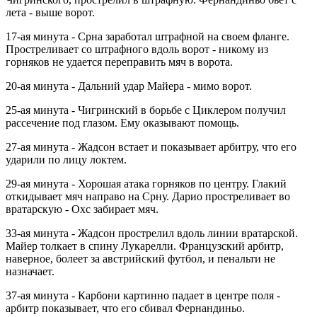
лета - выше ворот.
17-ая минута - Срна заработал штрафной на своем фланге.
Простреливает со штрафного вдоль ворот - никому из
горняков не удается переправить мяч в ворота.
20-ая минута - Дальний удар Майера - мимо ворот.
25-ая минута - Чигринский в борьбе с Циклером получил
рассечение под глазом. Ему оказывают помощь.
27-ая минута - Жадсон встает и показывает арбитру, что его
ударили по лицу локтем.
29-ая минута - Хорошая атака горняков по центру. Глакий
откидывает мяч направо на Срну. Дарио простреливает во
вратарскую - Охс забирает мяч.
33-ая минута - Жадсон прострелил вдоль линии вратарской.
Майер толкает в спину Лукарелли. Французский арбитр,
наверное, болеет за австрийский футбол, и пенальти не
назначает.
37-ая минута - Карбони картинно падает в центре поля -
арбитр показывает, что его сбивал Фернандиньо.