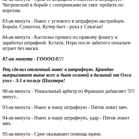
Чигринский в борьбе с соперниками не смог пробить по
воротам.
83-ая минута - Навес с углового в штрафную австрийцев.
Борьба. Суматоха. Кучер бьет - рука у Секагьи!
84-ая минута - Кастильо прошел по правому флангу и
заработал штрафной. Кстати, Нери после забитого пенальти
играет без маски.
87-ая минута - ГООООЛ!!!
Рац сделал отличный навес в штрафную. Брандао
выпрыгивает выше всех и бьет головой в дальний от Охса
угол - 3:1 в пользу Шахтера!
90-ая минута - Уникальный арбитр из Франции добавляет 5!!!
минут...
93-ая минута - Навес в нашу штрафную - Пятов ловит мяч.
94-ая минута - Навес в нашу штрафную, удар - Пятов ловит
мяч.
95-ая минута - Срне оказывают помощь врачи.