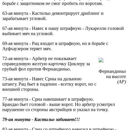
борьбе с защитником не смог пробить по воротам.
63-ая минута - Кастильо демонтрирует дриблинг и
зарабатывает угловой.
67-ая минута - Навес в нашу штрафную - Лукарелли головой
выбивает мяч на угловой.
69-ая минута - Рац входит в штрафную, но в борьбе с
Ауфхаузером теряет мяч.
72-ая минута - Арбитр не показывает
справедливую желтую карточку Циклеру за
грубый фол против Фернандиньо.
Фернандиньо
на высоте
73-ая минута - Навес Срны на дальнюю
(АР)
штангу. Рац бьет в падении - всетку ворот, но с
внешней стороны.
77-ая минута - Срна навешивает в штрафную.
Брандао бьет головой - выше ворот. Но арбитр усмотрел
нарушение со стороны австрийцев и указал на точку.
79-ая минута - Кастильо забивает!!!
82-ая минута - Срна со штрафного навесил в штрафную -