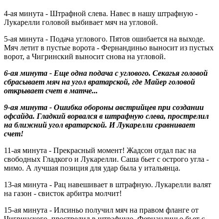
4-ая минута - Штрафной слева. Навес в нашу штрафную -
Лукарелли головой выбивает мяч на угловой.
5-ая минута - Подача углового. Пятов ошибается на выходе.
Мяч летит в пустые ворота - Фернандиньо выносит из пустых
ворот, а Чигринский выносит снова на угловой.
6-ая минута - Еще одна подача с углового. Секагья головой
сбрасывает мяч на угол вратарской, где Майер головой
открывает счет в матче...
9-ая минута - Ошибка обороны австрийцев при создании
офсайда. Гладкий ворвался в штрафную слева, прострелил
на ближний угол вратарской. И Лукарелли сравнивает
счет!
11-ая минута - Прекрасный момент! Жадсон отдал пас на
свободных Гладкого и Лукарелли. Саша бьет с острого угла -
мимо. А лучшая позиция для удар была у итальянца.
13-ая минута - Рац навешивает в штрафную. Лукарелли валят
на газон - свисток арбитра молчит!
15-ая минута - Илсиньо получил мяч на правом фланге от
Чигринского, прострелил в штрафную. Фернандиньо бьет с