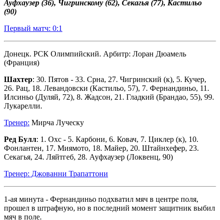
Ауфхаузер (36), Чигринскому (62), Секагья (77), Кастильо
(90)
Первый матч: 0:1
Донецк. РСК Олимпийский. Арбитр: Лоран Дюамель
(Франция)
Шахтер
: 30. Пятов - 33. Срна, 27. Чигринский (к), 5. Кучер,
26. Рац, 18. Левандовски (Кастильо, 57), 7. Фернандиньо, 11.
Илсиньо (Дуляй, 72), 8. Жадсон, 21. Гладкий (Брандао, 55), 99.
Лукарелли.
Тренер:
Мирча Луческу
Ред Булл
: 1. Охс - 5. Карбони, 6. Ковач, 7. Циклер (к), 10.
Фонлантен, 17. Миямото, 18. Майер, 20. Штайнхефер, 23.
Секагья, 24. Ляйтгеб, 28. Ауфхаузер (Локвенц, 90)
Тренер: Джованни Трапаттони
1-ая минута - Фернандиньо подхватил мяч в центре поля,
прошел в штрафную, но в последний момент защитник выбил
мяч в поле.