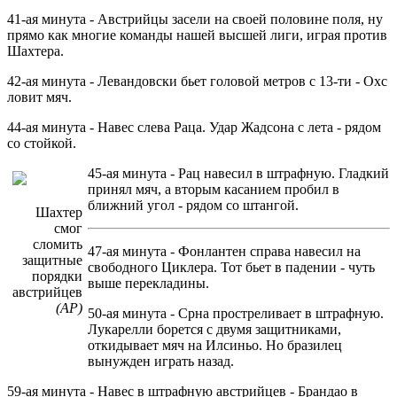
41-ая минута - Австрийцы засели на своей половине поля, ну
прямо как многие команды нашей высшей лиги, играя против
Шахтера.
42-ая минута - Левандовски бьет головой метров с 13-ти - Охс
ловит мяч.
44-ая минута - Навес слева Раца. Удар Жадсона с лета - рядом
со стойкой.
45-ая минута - Рац навесил в штрафную. Гладкий
принял мяч, а вторым касанием пробил в
ближний угол - рядом со штангой.
Шахтер
смог
сломить
47-ая минута - Фонлантен справа навесил на
защитные
свободного Циклера. Тот бьет в падении - чуть
порядки
выше перекладины.
австрийцев
(АР)
50-ая минута - Срна простреливает в штрафную.
Лукарелли борется с двумя защитниками,
откидывает мяч на Илсиньо. Но бразилец
вынужден играть назад.
59-ая минута - Навес в штрафную австрийцев - Брандао в