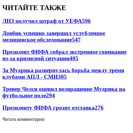
ЧИТАЙТЕ ТАКЖЕ
ЛНЗ получил штраф от УЕФА
596
Довбик успешно завершил углубленное
медицинское обследование
547
Президент ФИФА собрал экстренное совещание
из-за кризисной ситуации
405
За Мудрика развернулась борьба между тремя
клубами АПЛ - СМИ
305
Тренер Челси оценил возвращение Мудрика на
футбольное поле
294
Президенту ФИФА грозит отставка
276
Читать комментарии