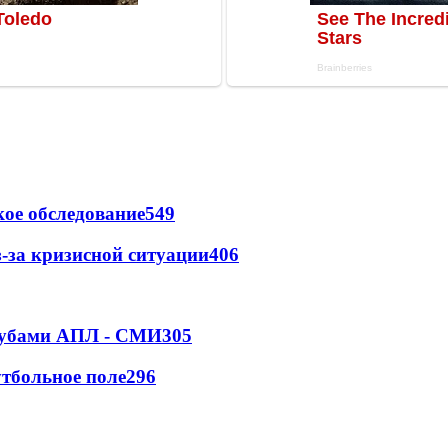
ое обследование
549
-за кризисной ситуации
406
клубами АПЛ - СМИ
305
тбольное поле
296