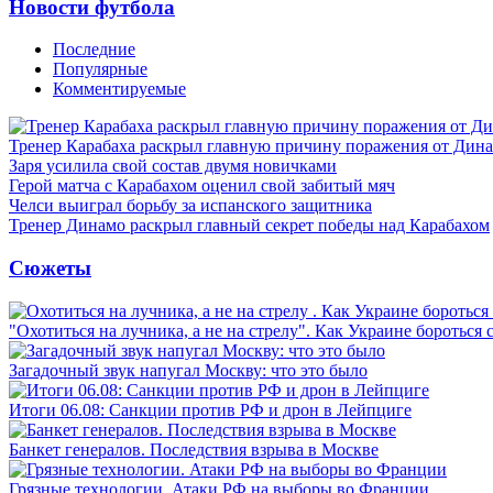
Новости футбола
Последние
Популярные
Комментируемые
Тренер Карабаха раскрыл главную причину поражения от Дин
Заря усилила свой состав двумя новичками
Герой матча с Карабахом оценил свой забитый мяч
Челси выиграл борьбу за испанского защитника
Тренер Динамо раскрыл главный секрет победы над Карабахом
Сюжеты
"Охотиться на лучника, а не на стрелу". Как Украине бороться 
Загадочный звук напугал Москву: что это было
Итоги 06.08: Санкции против РФ и дрон в Лейпциге
Банкет генералов. Последствия взрыва в Москве
Грязные технологии. Атаки РФ на выборы во Франции