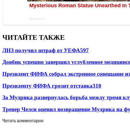
ЧИТАЙТЕ ТАКЖЕ
ЛНЗ получил штраф от УЕФА
597
Довбик успешно завершил углубленное медицинск
Президент ФИФА собрал экстренное совещание из
Президенту ФИФА грозит отставка
310
За Мудрика развернулась борьба между тремя 
Тренер Челси оценил возвращение Мудрика на фу
Читать комментарии