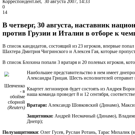
Корреспондент.net, 30 августа 2007, 14:33
0
14
В четверг, 30 августа, наставник наци
против Грузии и Италии в отборе к чем
В список кандидатов, состоящий из 23 игроков, впервые попа
Шахтера Дмитрия Чигринского и Алексея Гая, которые пропус
В список Блохина попали 3 вратаря и 20 полевых игроков, кот
Наибольшее представительство в нем имеет днепроп
Александра Грицая. Шесть исполнителей отправит н
Шевченко
Квартет легионеров будет состоять из Андрея Во
- в
наша команда проведет 8 и 12 сентября, соответст
обойме
сборной
Вратари:
Александр Шовковский (Динамо), Максим
(Reuters)
Защитники:
Андрей Несмачный (Динамо), Владим
Днепр);
Полузащитники
: Олег Гусев, Руслан Ротань, Тарас Михалик (