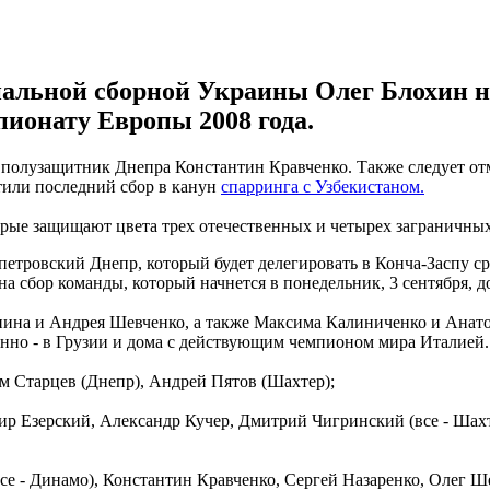
ональной сборной Украины Олег Блохин н
пионату Европы 2008 года.
л полузащитник Днепра Константин Кравченко. Также следует о
тили последний сбор в канун
спарринга с Узбекистаном.
орые защищают цвета трех отечественных и четырех заграничных
етровский Днепр, который будет делегировать в Конча-Заспу ср
а сбор команды, который начнется в понедельник, 3 сентября, 
ронина и Андрея Шевченко, а также Максима Калиниченко и Ана
венно - в Грузии и дома с действующим чемпионом мира Италией.
 Старцев (Днепр), Андрей Пятов (Шахтер);
ир Езерский,
Александр Кучер, Дмитрий Чигринский (все - Шахт
все - Динамо), Константин Кравченко, Сергей Назаренко, Олег Ш