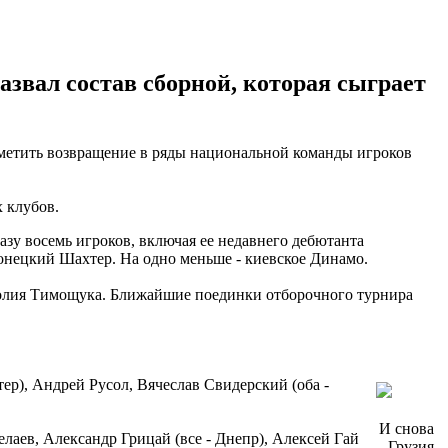
азвал состав сборной, которая сыграет
тметить возвращение в ряды национальной команды игроков
 клубов.
азу восемь игроков, включая ее недавнего дебютанта
донецкий Шахтер. На одно меньше - киевское Динамо.
толия Тимощука. Ближайшие поединки отборочного турнира
ер), Андрей Русол, Вячеслав Свидерский (оба -
И снова
елаев, Александр Грицай (все - Днепр), Алексей Гай
Грузия