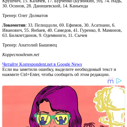
Крушчич, 15. Калачев, 17. Бурченко (Бузникин, 59), 74. Надь,
30. Осинов, 28. Данишевский, 14. Каньенда
Тренер: Олег Долматов
Локомотив
: 33. Пелиццоли, 69. Ефимов, 30. Асатиани, 6.
Иванович, 55. Янбаев, 40. Самедов, 41. Гуренко, 8. Маминов,
63. Билялетдинов, 9. Одемвинги, 11. Сычев
Тренер: Анатолий Бышовец
Корреспондент.net
Читайте Korrespondent.net в Google News
Если вы заметили ошибку, выделите необходимый текст и
нажмите Ctrl+Enter, чтобы сообщить об этом редакции.