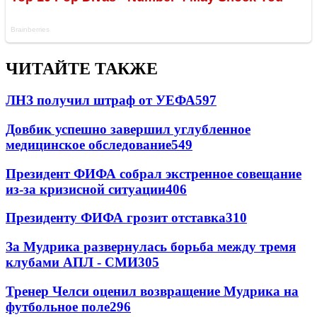
ЧИТАЙТЕ ТАКЖЕ
ЛНЗ получил штраф от УЕФА
597
Довбик успешно завершил углубленное
медицинское обследование
549
Президент ФИФА собрал экстренное совещание
из-за кризисной ситуации
406
Президенту ФИФА грозит отставка
310
За Мудрика развернулась борьба между тремя
клубами АПЛ - СМИ
305
Тренер Челси оценил возвращение Мудрика на
футбольное поле
296