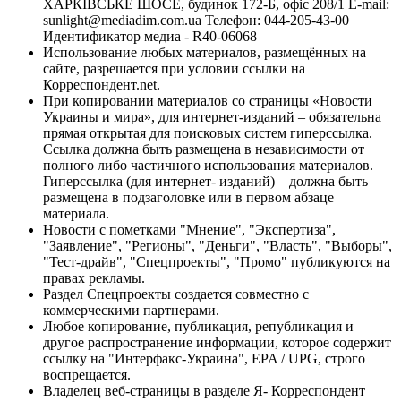
ХАРКІВСЬКЕ ШОСЕ, будинок 172-Б, офіс 208/1 E-mail:
sunlight@mediadim.com.ua
Телефон: 044-205-43-00
Идентификатор медиа - R40-06068
Использование любых материалов, размещённых на
сайте, разрешается при условии ссылки на
Корреспондент.net.
При копировании материалов со страницы «Новости
Украины и мира», для интернет-изданий – обязательна
прямая открытая для поисковых систем гиперссылка.
Ссылка должна быть размещена в независимости от
полного либо частичного использования материалов.
Гиперссылка (для интернет- изданий) – должна быть
размещена в подзаголовке или в первом абзаце
материала.
Новости с пометками "Мнение", "Экспертиза",
"Заявление", "Регионы", "Деньги", "Власть", "Выборы",
"Тест-драйв", "Спецпроекты", "Промо" публикуются на
правах рекламы.
Раздел Спецпроекты создается совместно с
коммерческими партнерами.
Любое копирование, публикация, републикация и
другое распространение информации, которое содержит
ссылку на "Интерфакс-Украина", EPA / UPG, строго
воспрещается.
Владелец веб-страницы в разделе Я- Корреспондент