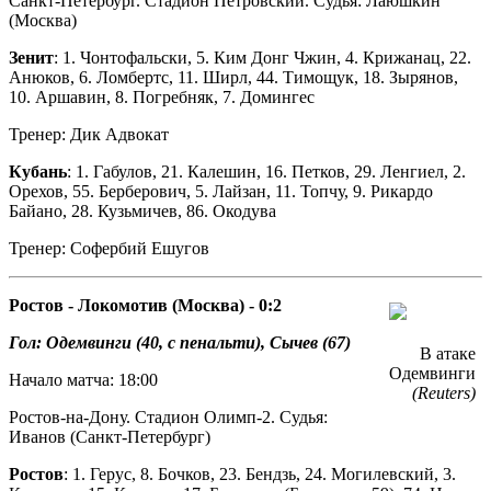
Санкт-Петербург. Стадион Петровский. Судья: Лаюшкин
(Москва)
Зенит
: 1. Чонтофальски, 5. Ким Донг Чжин, 4. Крижанац, 22.
Анюков, 6. Ломбертс, 11. Ширл, 44. Тимощук, 18. Зырянов,
10. Аршавин, 8. Погребняк, 7. Домингес
Тренер: Дик Адвокат
Кубань
: 1. Габулов, 21. Калешин, 16. Петков, 29. Ленгиел, 2.
Орехов, 55. Берберович, 5. Лайзан, 11. Топчу, 9. Рикардо
Байано, 28. Кузьмичев, 86. Окодува
Тренер: Софербий Ешугов
Ростов - Локомотив (Москва) - 0:2
Гол: Одемвинги (40, с пенальти), Сычев (67)
В атаке
Одемвинги
Начало матча: 18:00
(Reuters)
Ростов-на-Дону. Стадион Олимп-2. Судья:
Иванов (Санкт-Петербург)
Ростов
: 1. Герус, 8. Бочков, 23. Бендзь, 24. Могилевский, 3.