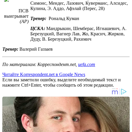
Симонс, Мендес, Лазович, Куверманс, Алсидес,
Кулина, Э. Аддо, Афэлай (Перес, 28)
ПСВ
выигрывает
Тренер:
Рональд Куман
(АР)
ЦСКА:
Мандрыкин, Шемберас, Игнашевич, А.
Березуцкий, Вагнер Лав, Жо, Красич, Жирков,
Дуду, В. Березуцкий, Рахимич
Тренер:
Валерий Газзаев
По материалам: Корреспондент.net,
uefa.com
Читайте Korrespondent.net в Google News
Если вы заметили ошибку, выделите необходимый текст и
нажмите Ctrl+Enter, чтобы сообщить об этом редакции.