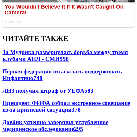
ЧИТАЙТЕ ТАКЖЕ
За Мудрика развернулась борьба между тремя
клубами АПЛ - СМИ
998
Первая федерация отказалась поддерживать
Инфантино
748
ЛНЗ получил штраф от УЕФА
583
Президент ФИФА собрал экстренное совещание
из-за кризисной ситуации
378
Довбик успешно завершил углубленное
медицинское обследование
295