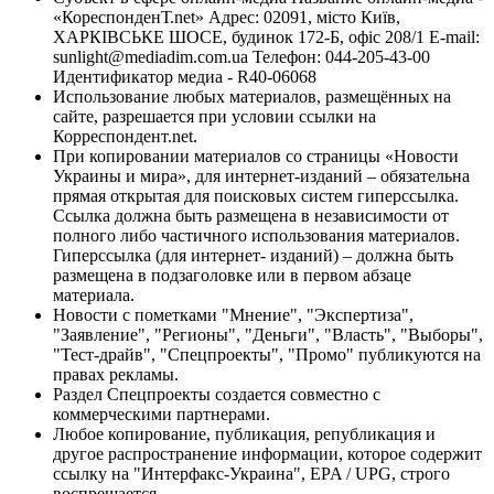
«КореспонденТ.net» Адрес: 02091, місто Київ,
ХАРКІВСЬКЕ ШОСЕ, будинок 172-Б, офіс 208/1 E-mail:
sunlight@mediadim.com.ua
Телефон: 044-205-43-00
Идентификатор медиа - R40-06068
Использование любых материалов, размещённых на
сайте, разрешается при условии ссылки на
Корреспондент.net.
При копировании материалов со страницы «Новости
Украины и мира», для интернет-изданий – обязательна
прямая открытая для поисковых систем гиперссылка.
Ссылка должна быть размещена в независимости от
полного либо частичного использования материалов.
Гиперссылка (для интернет- изданий) – должна быть
размещена в подзаголовке или в первом абзаце
материала.
Новости с пометками "Мнение", "Экспертиза",
"Заявление", "Регионы", "Деньги", "Власть", "Выборы",
"Тест-драйв", "Спецпроекты", "Промо" публикуются на
правах рекламы.
Раздел Спецпроекты создается совместно с
коммерческими партнерами.
Любое копирование, публикация, републикация и
другое распространение информации, которое содержит
ссылку на "Интерфакс-Украина", EPA / UPG, строго
воспрещается.