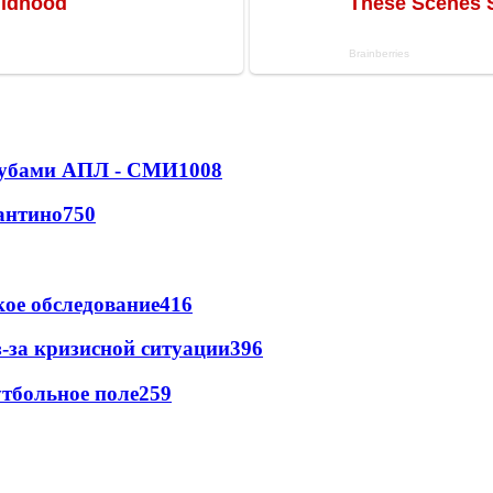
клубами АПЛ - СМИ
1008
антино
750
ое обследование
416
-за кризисной ситуации
396
тбольное поле
259