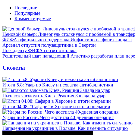
Последние
Популярные
Комментируемые
Ценовой барьер: Ливерпуль столкнулся с проблемой в трансф
ФИФА официально поддержала Инфантино на фоне скандала
Арсенал отпустил полузащитника в Эвертон
Президенту ФИФА грозит отставка
Решительный шаг: нападающий Атлетико разработал план пере
Сюжеты
Итоги 5.8: Удар по Киеву и нехватка антибаллистики
Пытаются взломать Киев. Реакция Запада на удар
Итоги 04.08: "Сафари" в Херсоне и итоги операции
Удары по России. Чего достигла 40-дневная операция
Нападения на украинцев в Польше. Как изменить ситуацию