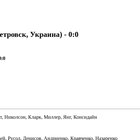
тровск, Украина) - 0:0
0:0
т, Николсон, Кларк, Миллер, Янг, Консидайн
й, Русол, Денисов, Андриенко, Кравченко, Назаренко