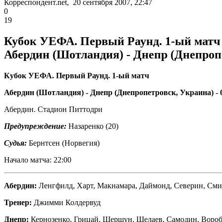
Корреспондент.net, 20 сентября 2007, 22:47
0
19
Кубок УЕФА. Первый Раунд. 1-ый матч
Абердин (Шотландия) - Днепр (Днепропе
Кубок УЕФА. Первый Раунд. 1-ый матч
Абердин (Шотландия) - Днепр (Днепропетровск, Украина) - 
Абердин. Стадион Питтодри
Предупреждение:
Назаренко (20)
Судья:
Бернтсен (Норвегия)
Начало матча: 22:00
Абердин:
Ленгфилд, Харт, Макнамара, Даймонд, Северин, Сми
Тренер:
Джимми Колдервуд
Днепр:
Кернозенко, Грицай, Шершун, Шелаев, Самодин, Воробе