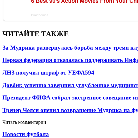
ЧИТАЙТЕ ТАКЖЕ
За Мудрика развернулась борьба между тремя 
Первая федерация отказалась поддерживать Инф
ЛНЗ получил штраф от УЕФА
594
Довбик успешно завершил углубленное медицинск
Президент ФИФА собрал экстренное совещание из
Тренер Челси оценил возвращение Мудрика на фу
Читать комментарии
Новости футбола