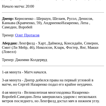
Начало матча: 20:00
Днепр:
Кернозенко - Шершун, Шелаев, Русол, Денисов,
Канкава (Кравченко, 59), АндриенкоНазаренко, Лепа ,
Самодин, Воробей
Тренер:
Олег Протасов
Абердин:
Ленгфилд - Харт, Даймонд, Консидайн, Северин,
Смит (Ли Мейр, 46), Николсон, Кларк, Фостер, Янг, Макки
(Ловелл)
Тренер: Джимми Колдервуд
1-ая минута - Матч начался.
3-ая минута - Днепр добился права на первый угловой в
матче, но Сергей Назаренко подал его крайне неудачно.
4-ая минута - Великолепная многоходовка Назаренко-
Воробей-Самодин-Лепа завершилась ударом с нескольких
метров последнего, но Ленгфилд достал мяч в нижнем углу.