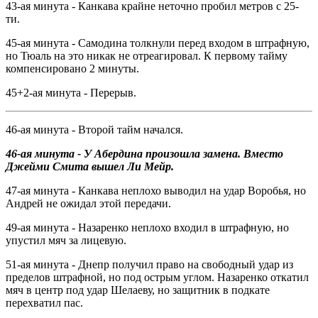
43-ая минута - Канкава крайне неточно пробил метров с 25-
ти.
45-ая минута - Самодина толкнули перед входом в штрафную,
но Тюаль на это никак не отреагировал. К первому тайму
компенсировано 2 минуты.
45+2-ая минута - Перерыв.
46-ая минута - Второй тайм начался.
46-ая минута - У Абердина произошла замена. Вместо
Джейми
Смита вышел Ли Мейр.
47-ая минута - Канкава неплохо выводил на удар Воробья, но
Андрей не ожидал этой передачи.
49-ая минута - Назаренко неплохо входил в штрафную, но
упустил мяч за лицевую.
51-ая минута - Днепр получил право на свободный удар из
пределов штрафной, но под острым углом. Назаренко откатил
мяч в центр под удар Шелаеву, но защитник в подкате
перехватил пас.