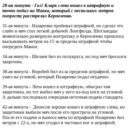
28-ая минута - Гол! Кларк слева вошел в штрафную и
точно подал на Макки, который с нескольких метров
попросту расстрелял Кернозенко.
31-ая минута - Назаренко пробивал штрафной, но сделал это
слабо и мяч стал легкой добычей Ленгфилда. Шотландцы
моментально развернули контратаку и Кернозенко пришлось
выскакивать метров на 15 за пределы штрафной чтобы
опередить Макки.
34-ая минута - Шелаев бил из полукруга, но под мяч бросился
защитник.
38-ая минута - Воробей бил из-за пределов штрафной, но мяч
ушел на угловой, который Назаренко подал неудачно.
39-ая минута - Лепа вошел в шттрафную, обыграл там
защитника, но тот выбил мяч у него из-под ноги на угловой.
А дальше последовала очередная неточная подача стандарта.
42-ая минута - Денисов хорошо вошел в штрафную слева, но
защитники выбили мяч после его прострела на угловой.
После его подачи и выноса мяча из штрафной Назаренко бил
метров с 22-х, но мяч угодил в частокол ног в штрафной.