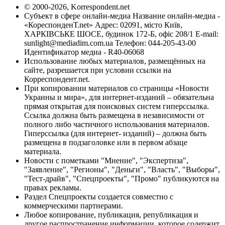
© 2000-2026, Korrespondent.net
Субъект в сфере онлайн-медиа Название онлайн-медиа -
«КореспонденТ.net» Адрес: 02091, місто Київ,
ХАРКІВСЬКЕ ШОСЕ, будинок 172-Б, офіс 208/1 E-mail:
sunlight@mediadim.com.ua
Телефон: 044-205-43-00
Идентификатор медиа - R40-06068
Использование любых материалов, размещённых на
сайте, разрешается при условии ссылки на
Корреспондент.net.
При копировании материалов со страницы «Новости
Украины и мира», для интернет-изданий – обязательна
прямая открытая для поисковых систем гиперссылка.
Ссылка должна быть размещена в независимости от
полного либо частичного использования материалов.
Гиперссылка (для интернет- изданий) – должна быть
размещена в подзаголовке или в первом абзаце
материала.
Новости с пометками "Мнение", "Экспертиза",
"Заявление", "Регионы", "Деньги", "Власть", "Выборы",
"Тест-драйв", "Спецпроекты", "Промо" публикуются на
правах рекламы.
Раздел Спецпроекты создается совместно с
коммерческими партнерами.
Любое копирование, публикация, републикация и
другое распространение информации, которое содержит