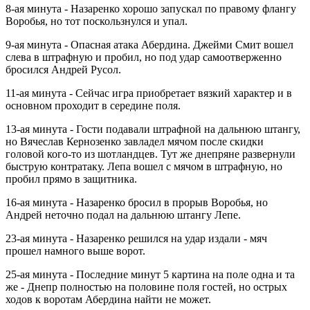
8-ая минута - Назаренко хорошо запускал по правому флангу
Воробья, но тот поскользнулся и упал.
9-ая минута - Опасная атака Абердина. Джейми Смит вошел
слева в штрафную и пробил, но под удар самоотверженно
бросился Андрей Русол.
11-ая минута - Сейчас игра приобретает вязкий характер и в
основном проходит в середине поля.
13-ая минута - Гости подавали штрафной на дальнюю штангу,
но Вячеслав Кернозенко завладел мячом после скидки
головой кого-то из шотландцев. Тут же днепряне развернули
быструю контратаку. Лепа вошел с мячом в штрафную, но
пробил прямо в защитника.
16-ая минута - Назаренко бросил в прорыв Воробья, но
Андрей неточно подал на дальнюю штангу Лепе.
23-ая минута - Назаренко решился на удар издали - мяч
прошел намного выше ворот.
25-ая минута - Последние минут 5 картина на поле одна и та
же - Днепр полностью на половине поля гостей, но острых
ходов к воротам Абердина найти не может.