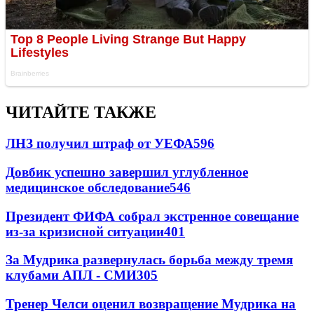
ЧИТАЙТЕ ТАКЖЕ
ЛНЗ получил штраф от УЕФА
596
Довбик успешно завершил углубленное
медицинское обследование
546
Президент ФИФА собрал экстренное совещание
из-за кризисной ситуации
401
За Мудрика развернулась борьба между тремя
клубами АПЛ - СМИ
305
Тренер Челси оценил возвращение Мудрика на