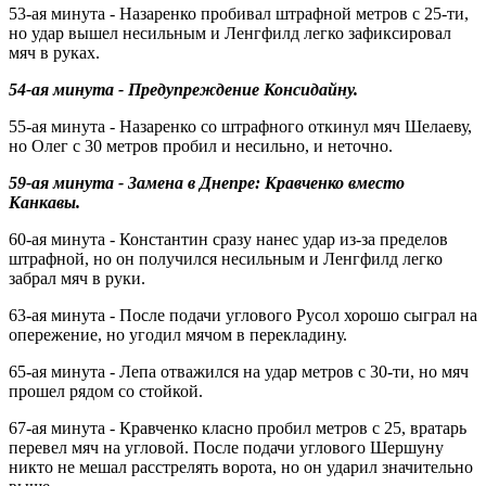
53-ая минута - Назаренко пробивал штрафной метров с 25-ти,
но удар вышел несильным и Ленгфилд легко зафиксировал
мяч в руках.
54-ая минута - Предупреждение Консидайну.
55-ая минута - Назаренко со штрафного откинул мяч Шелаеву,
но Олег с 30 метров пробил и несильно, и неточно.
59-ая минута - Замена в Днепре: Кравченко вместо
Канкавы.
60-ая минута - Константин сразу нанес удар из-за пределов
штрафной, но он получился несильным и Ленгфилд легко
забрал мяч в руки.
63-ая минута - После подачи углового Русол хорошо сыграл на
опережение, но угодил мячом в перекладину.
65-ая минута - Лепа отважился на удар метров с 30-ти, но мяч
прошел рядом со стойкой.
67-ая минута - Кравченко класно пробил метров с 25, вратарь
перевел мяч на угловой. После подачи углового Шершуну
никто не мешал расстрелять ворота, но он ударил значительно