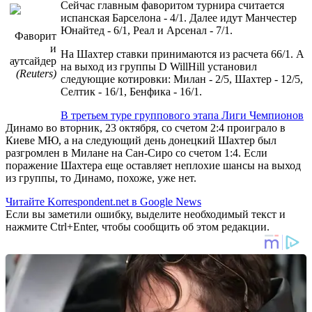
Сейчас главным фаворитом турнира считается
испанская Барселона - 4/1. Далее идут Манчестер
Юнайтед - 6/1, Реал и Арсенал - 7/1.
Фаворит
и
На Шахтер ставки принимаются из расчета 66/1. А
аутсайдер
на выход из группы D WillHill установил
(Reuters)
следующие котировки: Милан - 2/5, Шахтер - 12/5,
Селтик - 16/1, Бенфика - 16/1.
В третьем туре группового этапа Лиги Чемпионов
Динамо во вторник, 23 октября, со счетом 2:4 проиграло в
Киеве МЮ, а на следующий день донецкий Шахтер был
разгромлен в Милане на Сан-Сиро со счетом 1:4. Если
поражение Шахтера еще оставляет неплохие шансы на выход
из группы, то Динамо, похоже, уже нет.
Читайте Korrespondent.net в Google News
Если вы заметили ошибку, выделите необходимый текст и
нажмите Ctrl+Enter, чтобы сообщить об этом редакции.