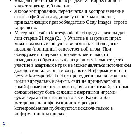
Владелец веб-страницы в разделе Я- Корреспондент
является автор публикации.
Любое копирование, перепечатка и воспроизведение
фотографий и/или аудиовизуальных материалов,
принадлежащих правообладателю Getty Images, строго
запрещено.
Материалы сайта korrespondent.net предназначены для
лиц старше 21 года (21+). Участие в азартных играх
может вызвать игровую зависимость. Соблюдайте
правила (принципы) ответственной игры. При
обнаружении первых признаков зависимости
немедленно обратитесь к специалисту. Помните, что
участие в азартных играх не может являться источником
доходов или альтернативой работе. Информационный
ресурс korrespondent.net не проводит игры на реальные
и/или виртуальные деньги, сайт не принимает ни в
какой форме оплату ставок и других платежей, которые
связаны/могут быть связаны с азартными играми,
букмекерами или тотализаторами. Какие-либо
материалы на информационном ресурсе
korrespondent.net публикуются исключительно в
информационных целях.
X