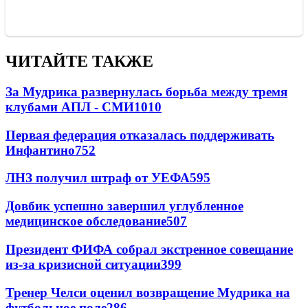
ЧИТАЙТЕ ТАКЖЕ
За Мудрика развернулась борьба между тремя
клубами АПЛ - СМИ
1010
Первая федерация отказалась поддерживать
Инфантино
752
ЛНЗ получил штраф от УЕФА
595
Довбик успешно завершил углубленное
медицинское обследование
507
Президент ФИФА собрал экстренное совещание
из-за кризисной ситуации
399
Тренер Челси оценил возвращение Мудрика на
футбольное поле
286