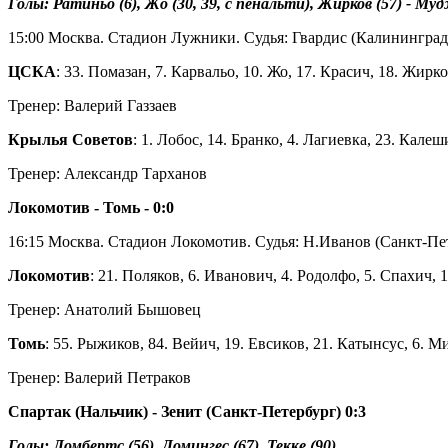
Голы: Ратиньо (6), Жо (30, 39, с пенальти), Жирков (57) - Муд
15:00 Москва. Стадион Лужники. Судья: Гвардис (Калининград
ЦСКА
: 33. Помазан, 7. Карвальо, 10. Жо, 17. Красич, 18. Жирк
Тренер: Валерий Газзаев
Крылья Советов
: 1. Лобос, 14. Бранко, 4. Лагиевка, 23. Калеш
Тренер: Александр Тарханов
Локомотив - Томь - 0:0
16:15 Москва. Стадион Локомотив. Судья: Н.Иванов (Санкт-Пе
Локомотив
: 21. Поляков, 6. Иванович, 4. Родолфо, 5. Спахич,
Тренер: Анатолий Бышовец
Томь
: 55. Рыжиков, 84. Вейич, 19. Евсиков, 21. Катынсус, 6. М
Тренер: Валерий Петраков
Спартак (Нальчик) - Зенит (Санкт-Петербург) 0:3
Голы: Ломбертс (56), Домингес (67), Текке (90)