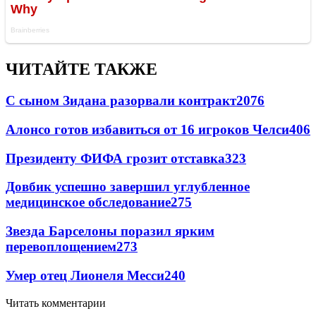
ЧИТАЙТЕ ТАКЖЕ
С сыном Зидана разорвали контракт
2076
Алонсо готов избавиться от 16 игроков Челси
406
Президенту ФИФА грозит отставка
323
Довбик успешно завершил углубленное
медицинское обследование
275
Звезда Барселоны поразил ярким
перевоплощением
273
Умер отец Лионеля Месси
240
Читать комментарии