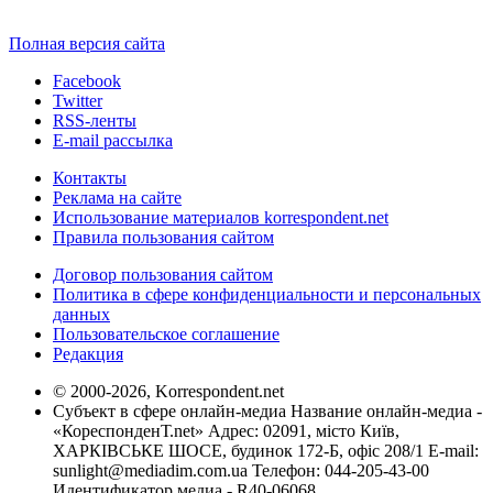
Полная версия сайта
Facebook
Twitter
RSS-ленты
E-mail рассылка
Контакты
Реклама на сайте
Использование материалов korrespondent.net
Правила пользования сайтом
Договор пользования сайтом
Политика в сфере конфиденциальности и персональных
данных
Пользовательское соглашение
Редакция
© 2000-2026, Korrespondent.net
Субъект в сфере онлайн-медиа Название онлайн-медиа -
«КореспонденТ.net» Адрес: 02091, місто Київ,
ХАРКІВСЬКЕ ШОСЕ, будинок 172-Б, офіс 208/1 E-mail:
sunlight@mediadim.com.ua
Телефон: 044-205-43-00
Идентификатор медиа - R40-06068